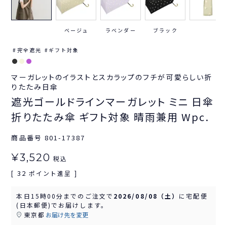
ベージュ
ラベンダー
ブラック
完全遮光
ギフト対象
マーガレットのイラストとスカラップのフチが可愛らしい折
りたたみ日傘
遮光ゴールドラインマーガレット ミニ 日傘
折りたたみ傘 ギフト対象 晴雨兼用 Wpc.
商品番号
801-17387
¥
3,520
税込
32
[
ポイント進呈 ]
本日
15時00分
までのご注文で
2026/08/08（土）
に
宅配便
(日本郵便)
でお届けします。
東京都
お届け先を変更