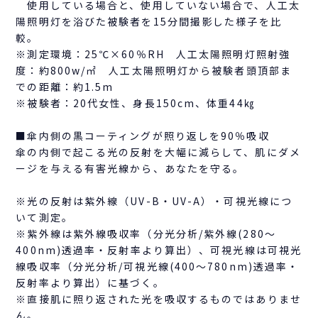
使用している場合と、使用していない場合で、人工太
陽照明灯を浴びた被験者を15分間撮影した様子を比
較。
※測定環境：25℃×60％RH 人工太陽照明灯照射強
度：約800w/㎡ 人工太陽照明灯から被験者頭頂部ま
での距離：約1.5m
※被験者：20代女性、身長150cm、体重44㎏
■傘内側の黒コーティングが照り返しを90％吸収
傘の内側で起こる光の反射を大幅に減らして、肌にダメ
ージを与える有害光線から、あなたを守る。
※光の反射は紫外線（UV-B・UV-A）・可視光線につ
いて測定。
※紫外線は紫外線吸収率（分光分析/紫外線(280～
400nm)透過率・反射率より算出）、可視光線は可視光
線吸収率（分光分析/可視光線(400～780nm)透過率・
反射率より算出）に基づく。
※直接肌に照り返された光を吸収するものではありませ
ん。