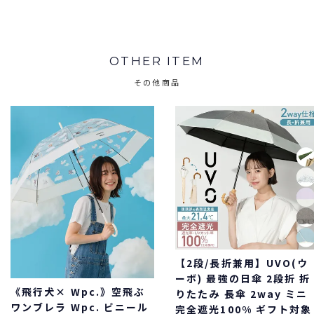
OTHER ITEM
その他商品
【2段/長折兼用】UVO(ウ
ーボ) 最強の日傘 2段折 折
《飛行犬× Wpc.》空飛ぶ
りたたみ 長傘 2way ミニ
ワンブレラ Wpc. ビニール
完全遮光100% ギフト対象