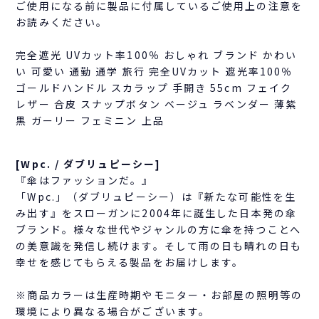
ご使用になる前に製品に付属しているご使用上の注意を
お読みください。
完全遮光 UVカット率100％ おしゃれ ブランド かわい
い 可愛い 通勤 通学 旅行 完全UVカット 遮光率100％
ゴールドハンドル スカラップ 手開き 55cm フェイク
レザー 合皮 スナップボタン ベージュ ラベンダー 薄紫
黒 ガーリー フェミニン 上品
[Wpc. / ダブリュピーシー]
『傘はファッションだ。』
「Wpc.」（ダブリュピーシー）は『新たな可能性を生
み出す』をスローガンに2004年に誕生した日本発の傘
ブランド。様々な世代やジャンルの方に傘を持つことへ
の美意識を発信し続けます。そして雨の日も晴れの日も
幸せを感じてもらえる製品をお届けします。
※商品カラーは生産時期やモニター・お部屋の照明等の
環境により異なる場合がございます。