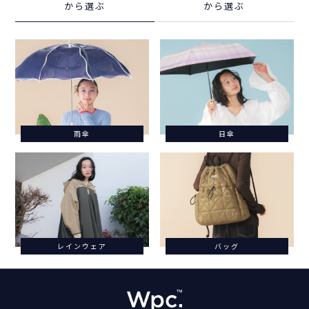
から選ぶ
から選ぶ
雨傘
日傘
レインウェア
バッグ