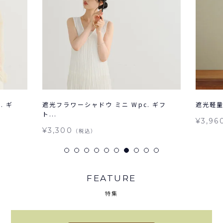
. ギ
遮光フラワーシャドウ ミニ Wpc. ギフ
遮光軽量 
ト...
¥3,96
¥3,300
（税込）
FEATURE
特集