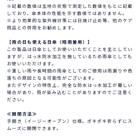
※記載の数値は生地の状態で測定した数値をもとに記載
しており、傘本体の性能を示す数値ではありません。
※より効果的な紫外線対策には日焼け止め等、他のケア
用品との併用をお勧めします。
【雨の日も使える日傘（晴雨兼用）】
この製品は日傘としてお使いいただくことを主としてい
ますが、はっ水防水加工を施しているため雨傘としても
お使いいただけます。
※激しい雨や長時間の雨傘としてのご使用は雨漏りや色
落ちの原因となる可能性がございます。
またデザインの特性上、完全な防水はっ水加工が難しい
場合があり、雨が染み込むことがありますのでご注意く
ださい。
≪開閉方法≫
手開き（イージーオープン）仕様。ポキポキ折らずにス
ムーズに開閉できます。