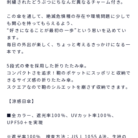
刺繍されたどうぶつにちなんだ異なるチャーム付き。
この傘を通して、絶滅危惧種の存在や環境問題に少しで
も関心を持ってもらえるよう、
“好きになることが最初の一歩”という思いを込めてい
ます。
毎日の外出が楽しく、ちょっと考えるきっかけになる一
本です。
5段式の骨を採用した折りたたみ傘。
コンパクトさを追求！鞄のポケットにスッポリと収納で
きるサイズ感の折りたたみ傘。
スクエアなので鞄のシルエットを崩さず収納できます。
【涼感日傘】
■全カラー、遮光率100％、UVカット率100％、
UPF50＋を実現
※遮光率100％ 検査方法：JIS L 1055 A法、生地の