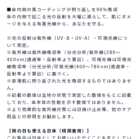
■傘内側の黒コーティングが照り返しを90％吸収
傘の内側で起こる光の反射を大幅に減らして、肌にダメ
ージを与える有害光線から、あなたを守る。
※光の反射は紫外線（UV-B・UV-A）・可視光線につ
いて測定。
※紫外線は紫外線吸収率（分光分析/紫外線(280～
400nm)透過率・反射率より算出）、可視光線は可視光
線吸収率（分光分析/可視光線(400～780nm)透過率・
反射率より算出）に基づく。
※直接肌に照り返された光を吸収するものではありませ
ん。
※記載の数値は生地の状態で測定した数値をもとに記載
しており、傘本体の性能を示す数値ではありません。
※より効果的な紫外線対策には日焼け止め等、他のケア
用品との併用をお勧めします。
【雨の日も使える日傘（晴雨兼用）】
この製品は日傘としてお使いいただくことを主としてい