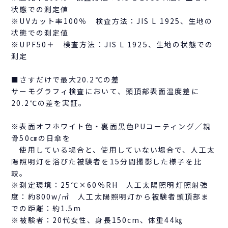
状態での測定値
※UVカット率100％ 検査方法：JIS L 1925、生地の
状態での測定値
※UPF50＋ 検査方法：JIS L 1925、生地の状態での
測定
■さすだけで最大20.2℃の差
サーモグラフィ検査において、頭頂部表面温度差に
20.2℃の差を実証。
※表面オフホワイト色・裏面黒色PUコーティング／親
骨50㎝の日傘を
使用している場合と、使用していない場合で、人工太
陽照明灯を浴びた被験者を15分間撮影した様子を比
較。
※測定環境：25℃×60％RH 人工太陽照明灯照射強
度：約800w/㎡ 人工太陽照明灯から被験者頭頂部ま
での距離：約1.5m
※被験者：20代女性、身長150cm、体重44㎏