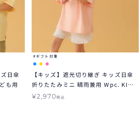
ギフト対象
ッズ日傘
【キッズ】遮光切り継ぎ キッズ日傘
子ども用
折りたたみミニ 晴雨兼用 Wpc. KIDS
子ども用 ギフト対象
¥
2,970
税込