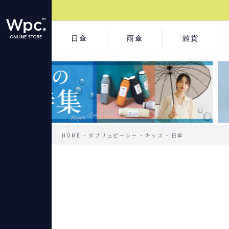
日傘
雨傘
雑貨
HOME
ダブリュピーシー
キッズ
日傘