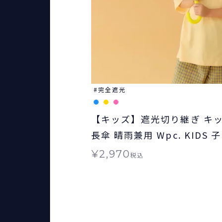
完全遮光
【キッズ】遮光切り継ぎ キ
長傘 晴雨兼用 Wpc. KIDS 
¥
2,970
税込