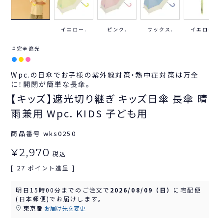
イエロー.
ピンク.
サックス.
イエロー.
完全遮光
Wpc.の日傘でお子様の紫外線対策・熱中症対策は万全
に！開閉が簡単な長傘。
【キッズ】遮光切り継ぎ キッズ日傘 長傘 晴
雨兼用 Wpc. KIDS 子ども用
商品番号
wks0250
¥
2,970
税込
27
[
ポイント進呈 ]
明日
15時00分
までのご注文で
2026/08/09（日）
に
宅配便
(日本郵便)
でお届けします。
東京都
お届け先を変更