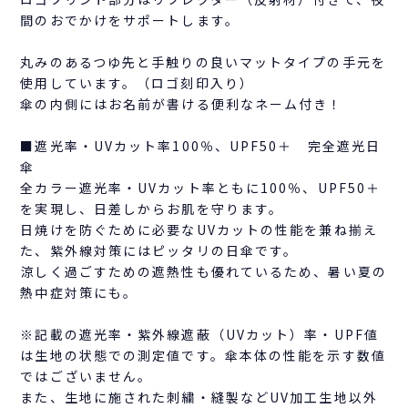
間のおでかけをサポートします。
丸みのあるつゆ先と手触りの良いマットタイプの手元を
使用しています。（ロゴ刻印入り）
傘の内側にはお名前が書ける便利なネーム付き！
■遮光率・UVカット率100％、UPF50＋ 完全遮光日
傘
全カラー遮光率・UVカット率ともに100％、UPF50＋
を実現し、日差しからお肌を守ります。
日焼けを防ぐために必要なUVカットの性能を兼ね揃え
た、紫外線対策にはピッタリの日傘です。
涼しく過ごすための遮熱性も優れているため、暑い夏の
熱中症対策にも。
※記載の遮光率・紫外線遮蔽（UVカット）率・UPF値
は生地の状態での測定値です。傘本体の性能を示す数値
ではございません。
また、生地に施された刺繍・縫製などUV加工生地以外