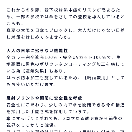
これからの季節、登下校は熱中症のリスクが高まるた
め、一部の学校では傘をさしての登校を導入していると
ころも。
真夏の太陽を日傘でブロックし、大人だけじゃない日差
し対策をはじめてみませんか。
大人の日傘に劣らない機能性
全カラー完全遮光100％・完全UVカット100％で、生
地裏面に黒色のポリウレタンコーティング加工を施して
いる為【遮熱効果】もあり、
はっ水防水加工も施しているため、【晴雨兼用】として
もお使いいただけます。
反射プリントや開閉に安全性を考慮
安全性にこだわり、少しの力で傘を開閉できる骨の構造
を採用した手開き式を採用しています。
傘にすっぽりと隠れても、2コマある透明窓から前後の
視界をしっかりと確保。
ロゴプリント部分はリフレクター（反射材）付きで、夜