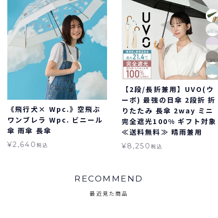
【2段/長折兼用】UVO(ウ
ーボ) 最強の日傘 2段折 折
《飛行犬× Wpc.》空飛ぶ
りたたみ 長傘 2way ミニ
ワンブレラ Wpc. ビニール
完全遮光100% ギフト対象
傘 雨傘 長傘
≪送料無料≫ 晴雨兼用
¥
2,640
税込
¥
8,250
税込
RECOMMEND
最近見た商品