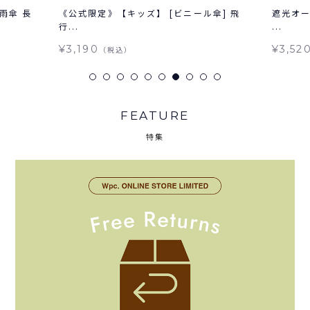
雨傘 長
《公式限定》【キッズ】 [ビニール傘] 飛
遮光オー
行...
...
¥3,190
¥3,52
（税込）
FEATURE
特集