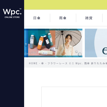
日傘
雨傘
雑貨
HOME
傘
フラワーレース ミニ Wpc. 雨傘 折りたたみ