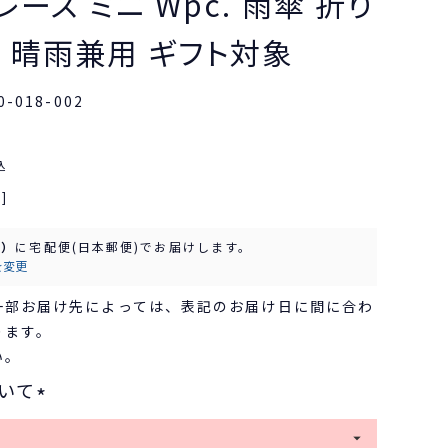
ース ミニ Wpc. 雨傘 折り
 晴雨兼用 ギフト対象
0-018-002
込
]
水）
に
宅配便(日本郵便)
でお届けします。
を変更
一部お届け先によっては、表記のお届け日に間に合わ
ります。
い。
いて
(