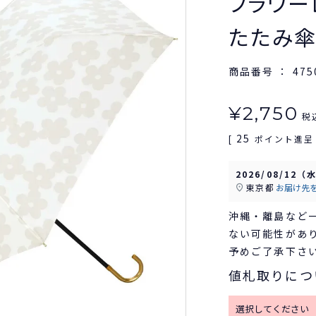
フラワーレ
たたみ傘
商品番号
475
¥
2,750
税
25
[
ポイント進呈 
2026/08/12（
東京都
お届け先
沖縄・離島など
ない可能性があ
予めご了承下さ
値札取りにつ