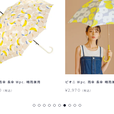
ピオニ Wpc. 雨傘 長傘 晴雨兼用
グラデー
傘...
¥2,970
（税込）
¥2,75