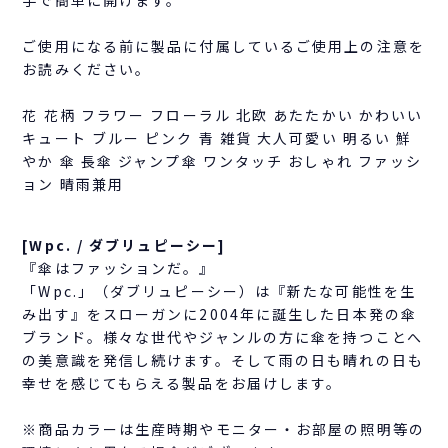
手で簡単に開けます。
ご使用になる前に製品に付属しているご使用上の注意を
お読みください。
花 花柄 フラワー フローラル 北欧 あたたかい かわいい
キュート ブルー ピンク 青 雑貨 大人可愛い 明るい 鮮
やか 傘 長傘 ジャンプ傘 ワンタッチ おしゃれ ファッシ
ョン 晴雨兼用
[Wpc. / ダブリュピーシー]
『傘はファッションだ。』
「Wpc.」（ダブリュピーシー）は『新たな可能性を生
み出す』をスローガンに2004年に誕生した日本発の傘
ブランド。様々な世代やジャンルの方に傘を持つことへ
の美意識を発信し続けます。そして雨の日も晴れの日も
幸せを感じてもらえる製品をお届けします。
※商品カラーは生産時期やモニター・お部屋の照明等の