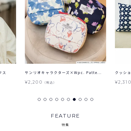
クス
サンリオキャラクターズ×Wpc. Patte...
クッション
¥2,200
¥2,31
（税込）
FEATURE
特集