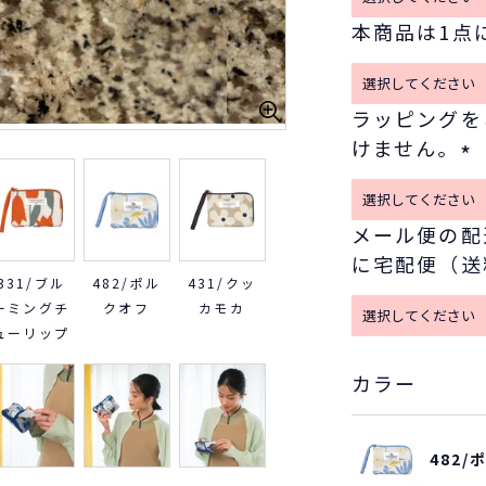
本商品は1点
ラッピングを
けません。
(
必
メール便の配
須
に宅配便（送
)
331/ブル
482/ポル
431/クッ
ーミングチ
クオフ
カモカ
ューリップ
カラー
482