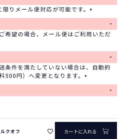
必
に限りメール便対応が可能です。
須
(
)
必
ご希望の場合、メール便はご利用いただ
須
)
送条件を満たしていない場合は、自動的
料500円）へ変更となります。
(
必
須
)
/ポルクオフ
カートに入れる