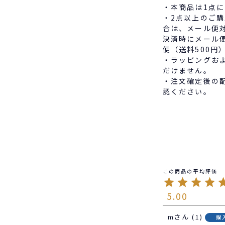
・本商品は1点
・2点以上のご
合は、メール便
決済時にメール
便（送料500円
・ラッピングお
だけません。
・注文確定後の
認ください。
5.00
m
1
購