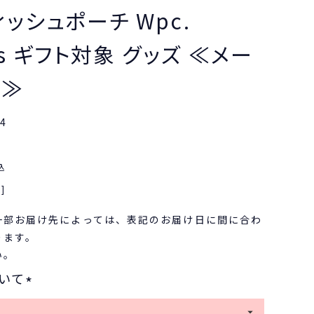
ッシュポーチ Wpc.
rns ギフト対象 グッズ ≪メー
象≫
4
込
]
一部お届け先によっては、表記のお届け日に間に合わ
ります。
い。
いて
(