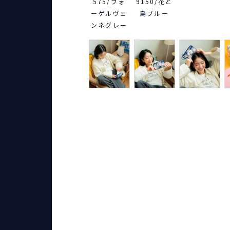
575/フォ
9150/花と
ーゲルヴェ
鳥ブルー
ンネグレー