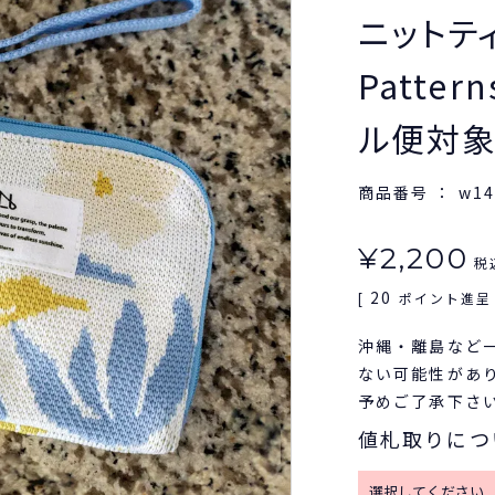
ニットティ
Patte
ル便対
商品番号
w14
¥
2,200
税
20
[
ポイント進呈 
沖縄・離島など
ない可能性があ
予めご了承下さ
値札取りにつ