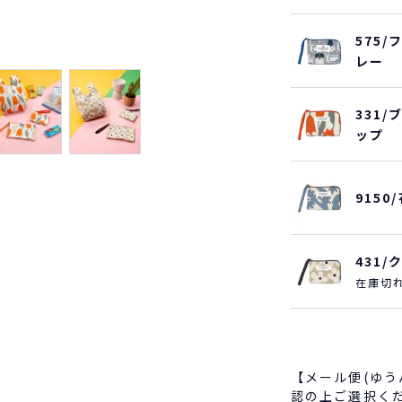
575
レー
331
ップ
915
431
在庫切
【メール便(ゆ
認の上ご選択く