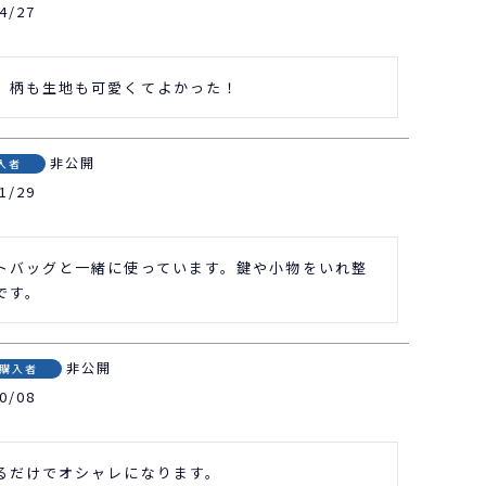
4/27
、柄も生地も可愛くてよかった！
非公開
入者
1/29
トバッグと一緒に使っています。鍵や小物をいれ整
です。
非公開
購入者
0/08
るだけでオシャレになります。
