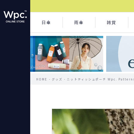
日傘
雨傘
雑貨
HOME
グッズ
ニットティッシュポーチ Wpc. Patte