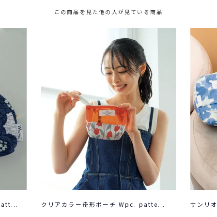
この商品を見た他の人が見ている商品
t...
クリアカラー舟形ポーチ Wpc. patte...
サンリオキ