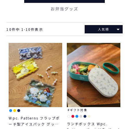
お弁当グッズ
10
件中
1
-
10
件表示
人気順
ギフト対象
Wpc. Patterns フラップポ
ランチボックス Wpc.
ーチ型アイスパック グッズ