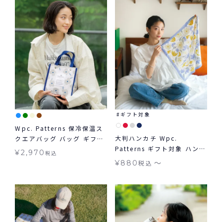
ギフト対象
Wpc. Patterns 保冷保温ス
大判ハンカチ Wpc.
クエアバッグ バッグ ギフト
Patterns ギフト対象 ハンカ
対象
¥
2,970
税込
チ≪メール便対象≫
〜
¥
880
税込