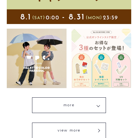
more
view more