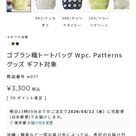
083/クッカ
088/カメリ
103/フルー
オフ
アネイビー
ツグリーン
ギフト対象
ゴブラン織トートバッグ Wpc. Patterns
グッズ ギフト対象
商品番号
w077
¥
3,300
税込
30
[
ポイント進呈 ]
明日
15時00分
までのご注文で
2026/08/12（水）
に
宅配便
(日本郵便)
でお届けします。
東京都
お届け先を変更
沖縄・離島など一部お届け先によっては、表記のお届け日