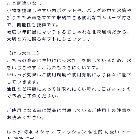
こと間違いなし！
小物を整理しやすい内ポケットや、バッグの中で水筒や
折りたたみ傘を立てて収納できる便利なゴムループ付き
で、機能性も抜群です。
幅広い年齢層にマッチするおしゃれな北欧風柄だから、
大切な方に贈るギフトにもピッタリ♪
【はっ水加工】
こちらの商品は生地にはっ水加工を施しているため、水
をはじきやすく、汚れもつきにくいです。
※はっ水効果はご使用環境や使用頻度により徐々に低下
していきます。
油性など種類によっては取れにくい汚れもございますの
で予めご了承ください。
ご使用になる前に製品に付属しているご使用上の注意を
お読みください。
はっ水 防水 オシャレ ファッション 個性的 可愛い トー
ト 通勤 通学