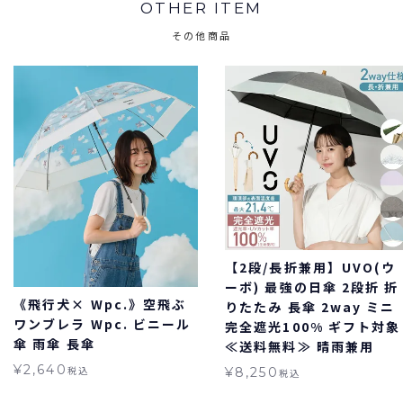
OTHER ITEM
その他商品
【2段/長折兼用】UVO(ウ
ーボ) 最強の日傘 2段折 折
《飛行犬× Wpc.》空飛ぶ
りたたみ 長傘 2way ミニ
ワンブレラ Wpc. ビニール
完全遮光100% ギフト対象
傘 雨傘 長傘
≪送料無料≫ 晴雨兼用
¥
2,640
税込
¥
8,250
税込