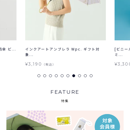
 ビ...
インクアートアンブレラ Wpc. ギフト対
[ビニー
象...
ミ...
¥3,190
¥3,30
（税込）
FEATURE
特集