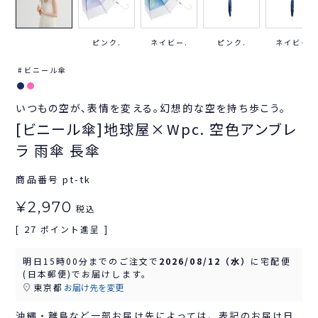
ピンク.
ネイビー.
ピンク.
ネイビー.
ビニール傘
いつもの空が、表情を変える。幻想的な空を持ち歩こう。
[ビニール傘]地球屋×Wpc. 空色アンブレ
ラ 雨傘 長傘
商品番号
pt-tk
¥
2,970
税込
27
[
ポイント進呈 ]
明日
15時00分
までのご注文で
2026/08/12（水）
に
宅配便
(日本郵便)
でお届けします。
東京都
お届け先を変更
沖縄・離島など一部お届け先によっては、表記のお届け日