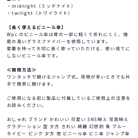
・midnight（ミッドナイト）
・twilight（トワイライト）
【長く使えるビニール傘】
Wpc.のビニール傘は骨の一部に軽くて折れにくく、強
度の高いグラスファイバーを使用しています。
愛着を持って大切に長く使っていただける、使い捨てに
しないビニール傘です。
≪開閉方法≫
ワンタッチで開けるジャンプ式。荷物が多いときでも片
手で簡単に開けます。
ご使用になる前に製品に付属しているご使用上の注意を
お読みください。
おしゃれ ブランド かわいい 可愛い SNS映え 写真映え
グラデーション 空 夕方 きれい 綺麗 幻想的 青 ブルー
ネイビー ピンク 夕方 夜 ビニール傘 ビニ傘 ジャンプ傘