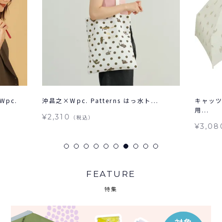
pc.
沖昌之×Wpc. Patterns はっ水ト...
キャッツ
用...
¥2,310
（税込）
¥3,08
FEATURE
特集