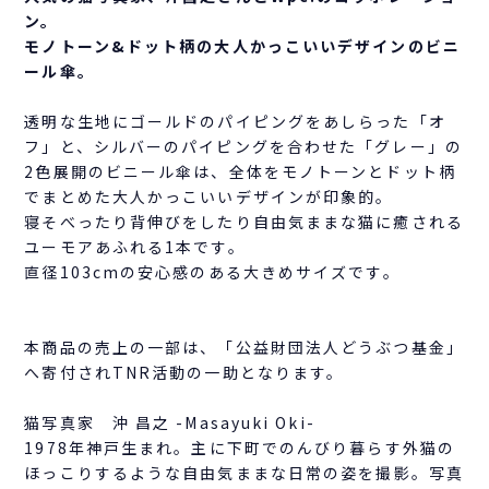
ン。
モノトーン&ドット柄の大人かっこいいデザインのビニ
ール傘。
透明な生地にゴールドのパイピングをあしらった「オ
フ」と、シルバーのパイピングを合わせた「グレー」の
2色展開のビニール傘は、全体をモノトーンとドット柄
でまとめた大人かっこいいデザインが印象的。
寝そべったり背伸びをしたり自由気ままな猫に癒される
ユーモアあふれる1本です。
直径103cmの安心感のある大きめサイズです。
本商品の売上の一部は、「公益財団法人どうぶつ基金」
へ寄付されTNR活動の一助となります。
猫写真家 沖 昌之 -Masayuki Oki-
1978年神戸生まれ。主に下町でのんびり暮らす外猫の
ほっこりするような自由気ままな日常の姿を撮影。写真