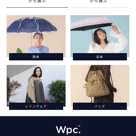
から選ぶ
から選ぶ
雨傘
日傘
レインウェア
バッグ