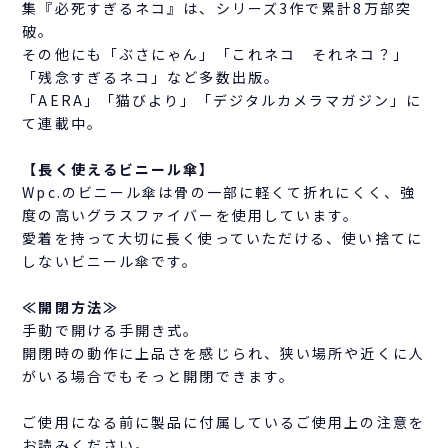
集『必死すぎるネコ』は、シリーズ3作で累計8万部突
破。
その他にも「ぶさにゃん」「これネコ それネコ？」
「残念すぎるネコ」など多数出版。
「AERA」「猫びより」「デジタルカメラマガジン」に
て連載中。
【長く使えるビニール傘】
Wpc.のビニール傘は骨の一部に軽くて折れにくく、強
度の高いグラスファイバーを使用しています。
愛着を持って大切に長く使っていただける、使い捨てに
しないビニール傘です。
≪開閉方法≫
手動で開ける手開き式。
開閉時の動作に上品さを感じられ、狭い場所や近くに人
がいる場合でもそっと開閉できます。
ご使用になる前に製品に付属しているご使用上の注意を
お読みください。