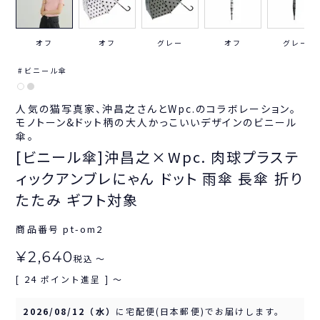
オフ
オフ
グレー
オフ
グレー
ビニール傘
人気の猫写真家、沖昌之さんとWpc.のコラボレーション。
モノトーン&ドット柄の大人かっこいいデザインのビニール
傘。
[ビニール傘]沖昌之×Wpc. 肉球プラステ
ィックアンブレにゃん ドット 雨傘 長傘 折り
たたみ ギフト対象
商品番号
pt-om2
¥
2,640
税込
〜
24
[
ポイント進呈 ]
〜
2026/08/12（水）
に
宅配便(日本郵便)
でお届けします。