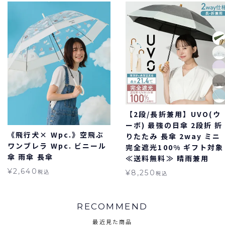
【2段/長折兼用】UVO(ウ
ーボ) 最強の日傘 2段折 折
《飛行犬× Wpc.》空飛ぶ
りたたみ 長傘 2way ミニ
ワンブレラ Wpc. ビニール
完全遮光100% ギフト対象
傘 雨傘 長傘
≪送料無料≫ 晴雨兼用
¥
2,640
税込
¥
8,250
税込
RECOMMEND
最近見た商品