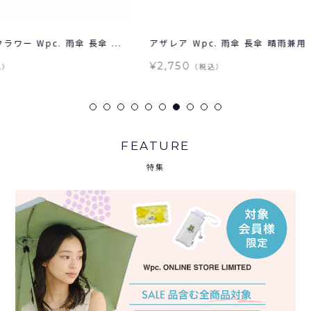
傘 ...
アザレア Wpc. 雨傘 長傘 晴雨兼用
ポルク 
¥2,750
¥2,97
（税込）
FEATURE
特集