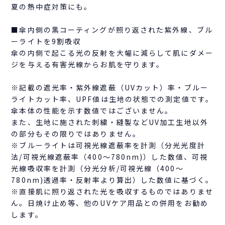
夏の熱中症対策にも。
■傘内側の黒コーティングが照り返された紫外線、ブル
ーライトを9割吸収
傘の内側で起こる光の反射を大幅に減らして肌にダメー
ジを与える有害光線からお肌を守ります。
※記載の遮光率・紫外線遮蔽（UVカット）率・ブルー
ライトカット率、UPF値は生地の状態での測定値です。
傘本体の性能を示す数値ではございません。
また、生地に施された刺繍・縫製などUV加工生地以外
の部分もその限りではありません。
※ブルーライトは可視光線遮蔽率を計測（分光光度計
法/可視光線遮蔽率（400～780nm)）した数値、可視
光線吸収率を計測（分光分析/可視光線（400～
780nm)透過率・反射率より算出）した数値に基づく。
※直接肌に照り返された光を吸収するものではありませ
ん。日焼け止め等、他のUVケア用品との併用をお勧め
します。