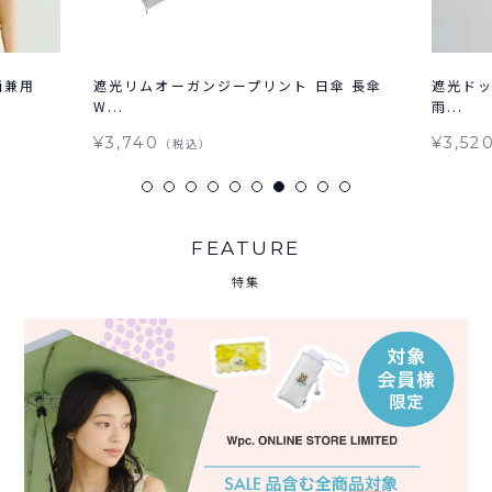
雨兼用
遮光リムオーガンジープリント 日傘 長傘
遮光ドッ
W...
雨...
¥3,740
¥3,52
（税込）
FEATURE
特集