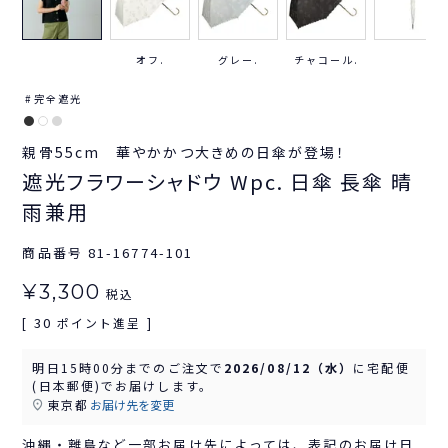
オフ.
グレー.
チャコール.
完全遮光
親骨55cm 華やかかつ大きめの日傘が登場！
遮光フラワーシャドウ Wpc. 日傘 長傘 晴
雨兼用
商品番号
81-16774-101
¥
3,300
税込
30
[
ポイント進呈 ]
明日
15時00分
までのご注文で
2026/08/12（水）
に
宅配便
(日本郵便)
でお届けします。
東京都
お届け先を変更
沖縄・離島など一部お届け先によっては、表記のお届け日