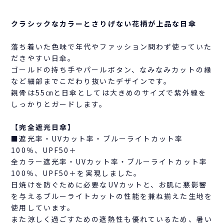
クラシックなカラーとさりげない花柄が上品な日傘
落ち着いた色味で年代やファッション問わず使っていた
だきやすい日傘。
ゴールドの持ち手やパールボタン、なみなみカットの縁
など細部までこだわり抜いたデザインです。
親骨は55㎝と日傘としては大きめのサイズで紫外線を
しっかりとガードします。
【完全遮光日傘】
■遮光率・UVカット率・ブルーライトカット率
100％、UPF50＋
全カラー遮光率・UVカット率・ブルーライトカット率
100％、UPF50＋を実現しました。
日焼けを防ぐために必要なUVカットと、お肌に悪影響
を与えるブルーライトカットの性能を兼ね揃えた生地を
使用しています。
また涼しく過ごすための遮熱性も優れているため、暑い