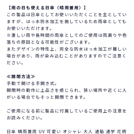
【雨の日も使える日傘（晴雨兼用）】
この製品は日傘としてお使いいただくことを主としてい
ますが、はっ水防水加工を施しているため雨傘としても
お使いいただけます。
※激しい雨や長時間の雨傘としてのご使用は雨漏りや色
落ちの原因となる可能性がございます。
またデザインの特性上、完全な防水はっ水加工が難しい
場合があり、雨が染み込むことがありますのでご注意く
ださい。
≪開閉方法≫
手動で開ける手開き式。
開閉時の動作に上品さを感じられ、狭い場所や近くに人
がいる場合でもそっと開閉できます。
ご使用になる前に製品に付属しているご使用上の注意を
お読みください。
日傘 晴雨兼用 UV 可愛い オシャレ 大人 通勤 通学 花柄