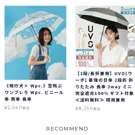
【2段/長折兼用】UVO(ウ
ーボ) 最強の日傘 2段折 折
《飛行犬× Wpc.》空飛ぶ
りたたみ 長傘 2way ミニ
ワンブレラ Wpc. ビニール
完全遮光100% ギフト対象
傘 雨傘 長傘
≪送料無料≫ 晴雨兼用
¥
2,640
税込
¥
8,250
税込
RECOMMEND