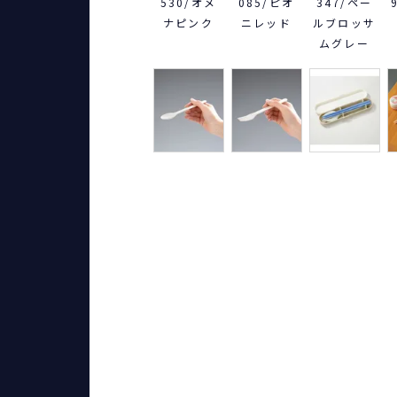
530/オメ
085/ピオ
347/ペー
ナピンク
ニレッド
ルブロッサ
ムグレー