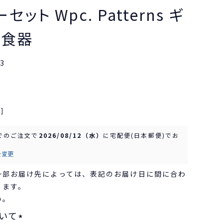
ット Wpc. Patterns ギ
 食器
3
込
]
でのご注文で
2026/08/12（水）
に
宅配便(日本郵便)
でお
を変更
一部お届け先によっては、表記のお届け日に間に合わ
ります。
い。
いて