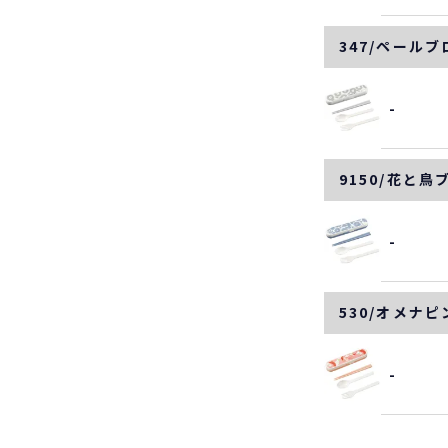
347/ペール
-
9150/花と鳥
-
530/オメナピ
-