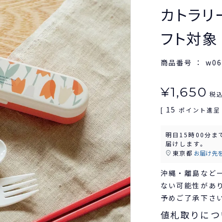
カトラリーセ
フト対象
商品番号
w06
¥
1,650
税
15
[
ポイント進呈 
明日
15時00分
ま
届けします。
東京都
お届け先
沖縄・離島など
ない可能性があ
予めご了承下さ
値札取りにつ