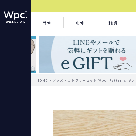
日傘
雨傘
雑貨
HOME
グッズ
カトラリーセット Wpc. Patterns ギ