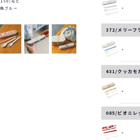
9150/花と
-
鳥ブルー
372/メリー
-
431/クッカモ
-
085/ピオニレ
-