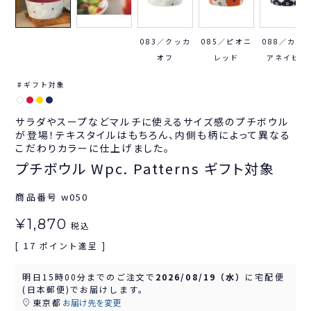
083／クッカ
085／ピオニ
088／カメ
オフ
レッド
アネイビー
ギフト対象
サラダやスープなどマルチに使えるサイズ感のプチボウル
が登場！テキスタイルはもちろん、内側も柄によって異なる
こだわりカラーに仕上げました。
プチボウル Wpc. Patterns ギフト対象
商品番号
w050
¥
1,870
税込
17
[
ポイント進呈 ]
明日
15時00分
までのご注文で
2026/08/19（水）
に
宅配便
(日本郵便)
でお届けします。
東京都
お届け先を変更