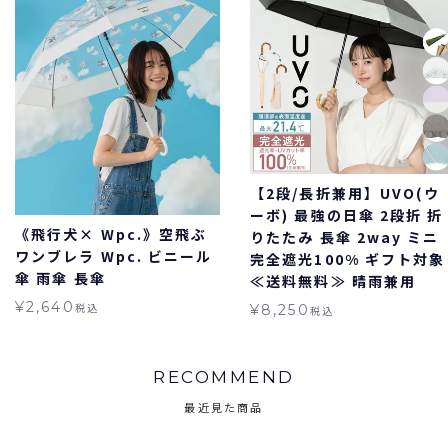
【2段/長折兼用】UVO(ウ
ーボ) 最強の日傘 2段折 折
《飛行犬× Wpc.》空飛ぶ
りたたみ 長傘 2way ミニ
ワンブレラ Wpc. ビニール
完全遮光100% ギフト対象
傘 雨傘 長傘
≪送料無料≫ 晴雨兼用
¥
2,640
税込
¥
8,250
税込
RECOMMEND
最近見た商品