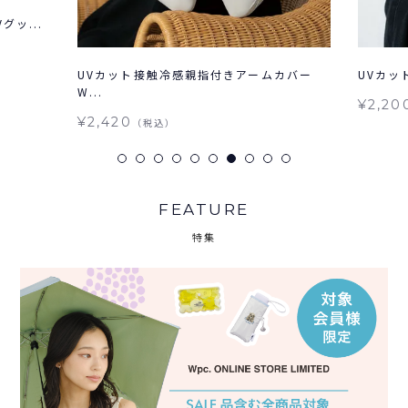
グッ...
UVカット接触冷感親指付きアームカバー
UVカッ
W...
¥2,20
¥2,420
（税込）
FEATURE
特集