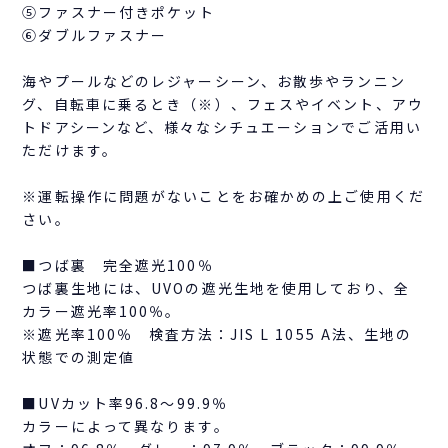
⑤ファスナー付きポケット
⑥ダブルファスナー
海やプールなどのレジャーシーン、お散歩やランニン
グ、自転車に乗るとき（※）、フェスやイベント、アウ
トドアシーンなど、様々なシチュエーションでご活用い
ただけます。
※運転操作に問題がないことをお確かめの上ご使用くだ
さい。
■つば裏 完全遮光100％
つば裏生地には、UVOの遮光生地を使用しており、全
カラー遮光率100％。
※遮光率100％ 検査方法：JIS L 1055 A法、生地の
状態での測定値
■UVカット率96.8～99.9％
カラーによって異なります。