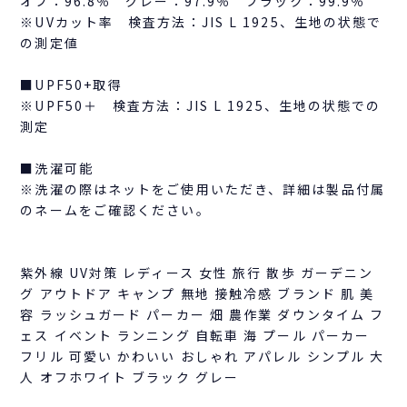
オフ：96.8％ グレー：97.9％ ブラック：99.9％
※UVカット率 検査方法：JIS L 1925、生地の状態で
の測定値
■UPF50+取得
※UPF50＋ 検査方法：JIS L 1925、生地の状態での
測定
■洗濯可能
※洗濯の際はネットをご使用いただき、詳細は製品付属
のネームをご確認ください。
紫外線 UV対策 レディース 女性 旅行 散歩 ガーデニン
グ アウトドア キャンプ 無地 接触冷感 ブランド 肌 美
容 ラッシュガード パーカー 畑 農作業 ダウンタイム フ
ェス イベント ランニング 自転車 海 プール パーカー
フリル 可愛い かわいい おしゃれ アパレル シンプル 大
人 オフホワイト ブラック グレー