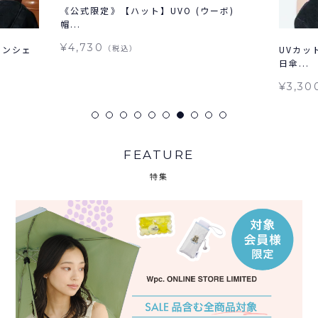
《公式限定》【ハット】UVO (ウーボ)
帽...
¥4,730
（税込）
サンシェ
UVカッ
日傘...
¥3,30
FEATURE
特集