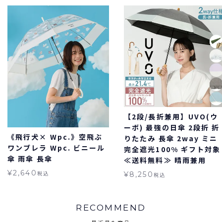
【2段/長折兼用】UVO(ウ
ーボ) 最強の日傘 2段折 折
《飛行犬× Wpc.》空飛ぶ
りたたみ 長傘 2way ミニ
ワンブレラ Wpc. ビニール
完全遮光100% ギフト対象
傘 雨傘 長傘
≪送料無料≫ 晴雨兼用
¥
2,640
税込
¥
8,250
税込
RECOMMEND