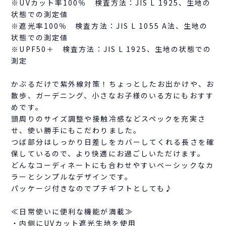
※UVカット率100％ 検査方法：JIS L 1925、生地の
状態での測定値
※遮光率100％ 検査方法：JIS L 1055 A法、生地の
状態での測定値
※UPF50＋ 検査方法：JIS L 1925、生地の状態での
測定
かぶるだけで紫外線対策！ちょっとしたお出かけや、お
散歩、ガーデニング、小さなお子様のいる方にもおすす
めです。
頭周りのサイズ調整や接触冷感などスペックを充実さ
せ、使い勝手にもこだわりました。
つば部分はしっかり日差しをカバーしてくれる長さを確
保しているので、より快適にお過ごしいただけます。
どんなコーディネートにも合わせやすいベーシックなカ
ラーとシンプルなデザインです。
パッケージ付きなのでプチギフトとしても♪
≪日常使いに便利な機能が満載≫
・内側にUVカット遮光生地を使用