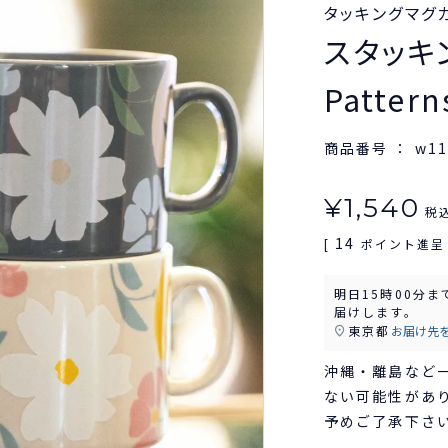
タッキングマグ
スタッキ
Patte
商品番号
w11
¥
1,540
税
14
[
ポイント進呈 
明日
15時00分
ま
届けします。
東京都
お届け先
沖縄・離島など
ない可能性があ
予めご了承下さ