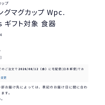
カップ
ングマグカップ Wpc.
rns ギフト対象 食器
4
込
]
でのご注文で
2026/08/12（水）
に
宅配便(日本郵便)
でお
を変更
一部お届け先によっては、表記のお届け日に間に合わ
ります。
い。