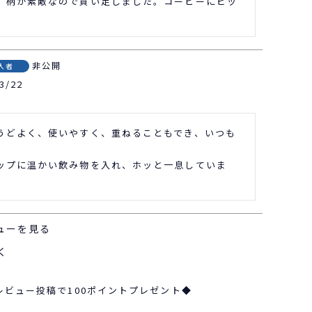
、柄が素敵なので買い足しました。コーヒーにピッ
非公開
入者
3/22
うどよく、使いやすく、重ねることもでき、いつも


ップに温かい飲み物を入れ、ホッと一息していま
ューを見る
く
レビュー投稿で100ポイントプレゼント◆