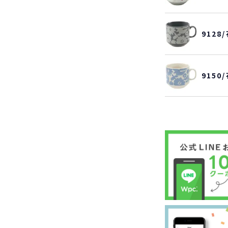
912
915