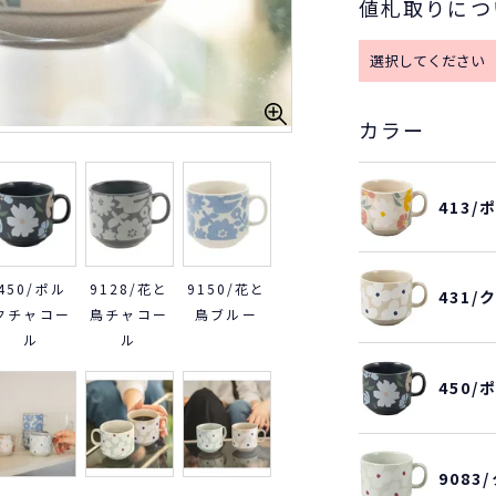
値札取りにつ
カラー
413
450/ポル
9128/花と
9150/花と
431
クチャコー
鳥チャコー
鳥ブルー
ル
ル
450
9083