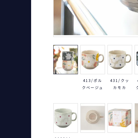
413/ポル
431/クッ
クベージュ
カモカ