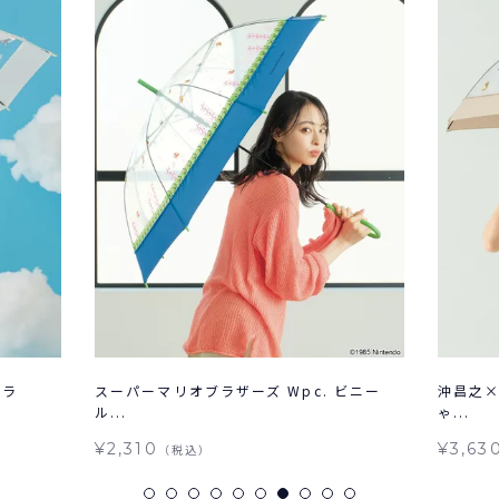
レラ
スーパーマリオブラザーズ Wpc. ビニー
沖昌之×
ル...
ゃ...
¥2,310
¥3,63
（税込）