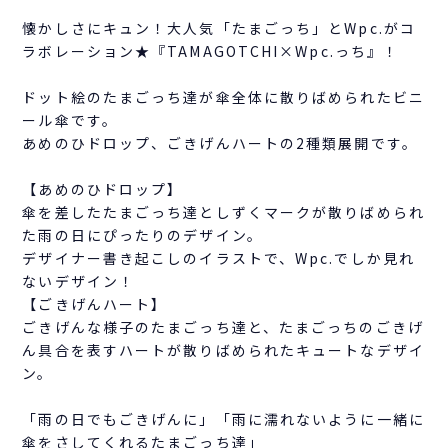
懐かしさにキュン！大人気「たまごっち」とWpc.がコ
ラボレーション★『TAMAGOTCHI×Wpc.っち』！
ドット絵のたまごっち達が傘全体に散りばめられたビニ
ール傘です。
あめのひドロップ、ごきげんハートの2種類展開です。
【あめのひドロップ】
傘を差したたまごっち達としずくマークが散りばめられ
た雨の日にぴったりのデザイン。
デザイナー書き起こしのイラストで、Wpc.でしか見れ
ないデザイン！
【ごきげんハート】
ごきげんな様子のたまごっち達と、たまごっちのごきげ
ん具合を表すハートが散りばめられたキュートなデザイ
ン。
「雨の日でもごきげんに」「雨に濡れないように一緒に
傘をさしてくれるたまごっち達」