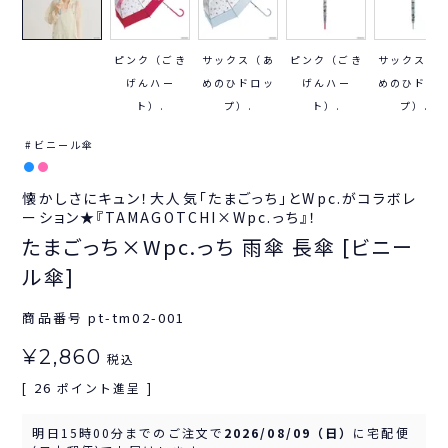
ピンク（ごき
サックス（あ
ピンク（ごき
サックス（
げんハー
めのひドロッ
げんハー
めのひドロ
ト）.
プ）.
ト）.
プ）.
ビニール傘
懐かしさにキュン！大人気「たまごっち」とWpc.がコラボレ
ーション★『TAMAGOTCHI×Wpc.っち』！
たまごっち×Wpc.っち 雨傘 長傘 [ビニー
ル傘]
商品番号
pt-tm02-001
¥
2,860
税込
26
[
ポイント進呈 ]
明日
15時00分
までのご注文で
2026/08/09（日）
に
宅配便