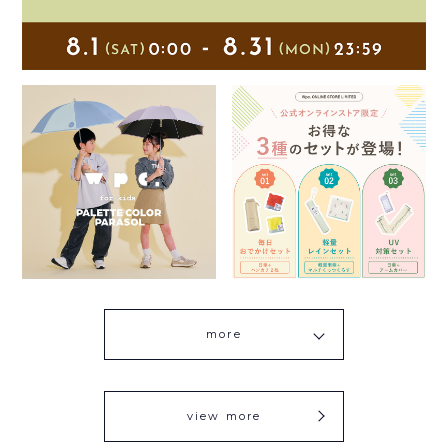
more
view more