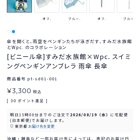
オフ.
ブルー.
オフ.
ブルー.
傘を開くと、雨空をペンギンたちが泳ぎだす、すみだ水族館
とWpc. のコラボレーション
[ビニール傘]すみだ水族館×Wpc. スイミ
ングペンギンアンブレラ 雨傘 長傘
商品番号
pt-sd01-001
¥
3,300
税込
30
[
ポイント進呈 ]
明日
15時00分
までのご注文で
2026/08/19（水）
に
宅配便
(日本郵便)
でお届けします。
東京都
お届け先を変更
沖縄・離島など一部お届け先によっては、表記のお届け日