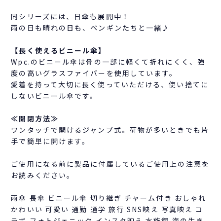
同シリーズには、日傘も展開中！
雨の日も晴れの日も、ペンギンたちと一緒♪
【長く使えるビニール傘】
Wpc.のビニール傘は骨の一部に軽くて折れにくく、強
度の高いグラスファイバーを使用しています。
愛着を持って大切に長く使っていただける、使い捨てに
しないビニール傘です。
≪開閉方法≫
ワンタッチで開けるジャンプ式。荷物が多いときでも片
手で簡単に開けます。
ご使用になる前に製品に付属しているご使用上の注意を
お読みください。
雨傘 長傘 ビニール傘 切り継ぎ チャーム付き おしゃれ
かわいい 可愛い 通勤 通学 旅行 SNS映え 写真映え コ
ラボ フォトジェニック インスタ映え 水族館 海の生き