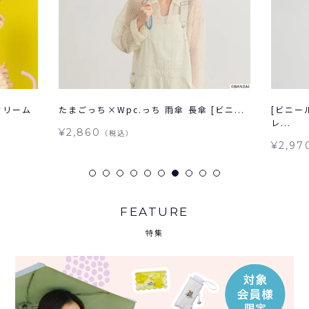
クリーム
たまごっち×Wpc.っち 雨傘 長傘 [ビニ...
[ビニー
レ...
¥2,860
（税込）
¥2,97
FEATURE
特集