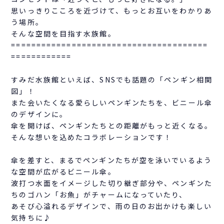
思いっきりこころを近づけて、もっとお互いをわかりあ
う場所。
そんな空間を目指す水族館。
=======================================
============
すみだ水族館といえば、SNSでも話題の「ペンギン相関
図」！
また会いたくなる愛らしいペンギンたちを、ビニール傘
のデザインに。
傘を開けば、ペンギンたちとの距離がもっと近くなる。
そんな想いを込めたコラボレーションです！
傘を差すと、まるでペンギンたちが空を泳いでいるよう
な空間が広がるビニール傘。
波打つ水面をイメージした切り継ぎ部分や、ペンギンた
ちのゴハン「お魚」がチャームになっていたり、
あそび心溢れるデザインで、雨の日のお出かけも楽しい
気持ちに♪