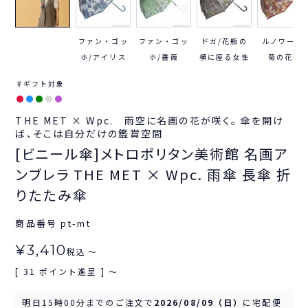
ファン・ゴッ
ファン・ゴッ
ドガ/花瓶の
ルノワール/
ホ/アイリス
ホ/薔薇
横に座る女性
菊の花束
ギフト対象
THE MET × Wpc. 雨空に名画の花が咲く。 傘を開け
ば、そこは自分だけの鑑賞空間
[ビニール傘]メトロポリタン美術館 名画ア
ンブレラ THE MET × Wpc. 雨傘 長傘 折
りたたみ傘
商品番号
pt-mt
¥
3,410
税込
〜
31
[
ポイント進呈 ]
〜
明日
15時00分
までのご注文で
2026/08/09（日）
に
宅配便