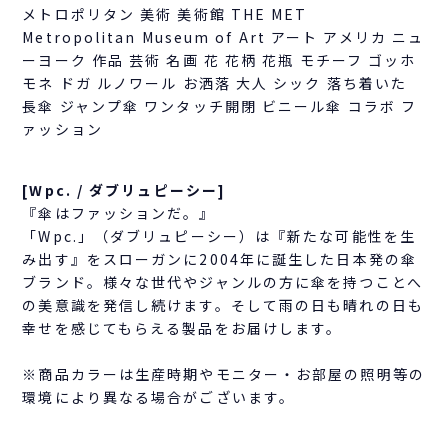
メトロポリタン 美術 美術館 THE MET
Metropolitan Museum of Art アート アメリカ ニュ
ーヨーク 作品 芸術 名画 花 花柄 花瓶 モチーフ ゴッホ
モネ ドガ ルノワール お洒落 大人 シック 落ち着いた
長傘 ジャンプ傘 ワンタッチ開閉 ビニール傘 コラボ フ
ァッション
[Wpc. / ダブリュピーシー]
『傘はファッションだ。』
「Wpc.」（ダブリュピーシー）は『新たな可能性を生
み出す』をスローガンに2004年に誕生した日本発の傘
ブランド。様々な世代やジャンルの方に傘を持つことへ
の美意識を発信し続けます。そして雨の日も晴れの日も
幸せを感じてもらえる製品をお届けします。
※商品カラーは生産時期やモニター・お部屋の照明等の
環境により異なる場合がございます。