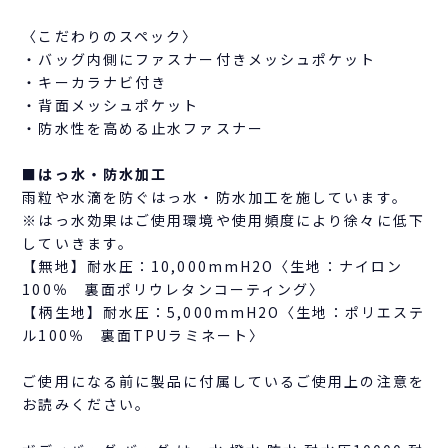
〈こだわりのスペック〉
・バッグ内側にファスナー付きメッシュポケット
・キーカラナビ付き
・背面メッシュポケット
・防水性を高める止水ファスナー
■はっ水・防水加工
雨粒や水滴を防ぐはっ水・防水加工を施しています。
※はっ水効果はご使用環境や使用頻度により徐々に低下
していきます。
【無地】耐水圧：10,000mmH2O〈生地：ナイロン
100％ 裏面ポリウレタンコーティング〉
【柄生地】耐水圧：5,000mmH2O〈生地：ポリエステ
ル100％ 裏面TPUラミネート〉
ご使用になる前に製品に付属しているご使用上の注意を
お読みください。