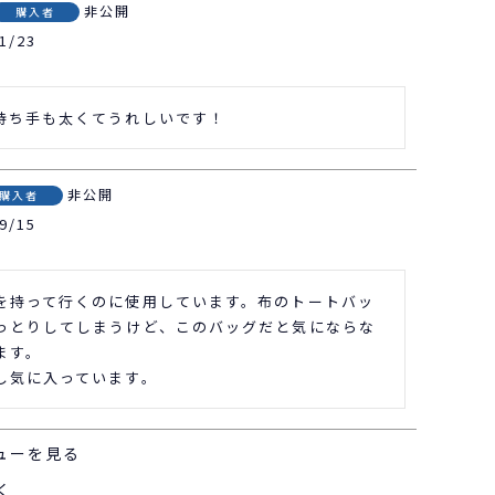
非公開
購入者
1/23
持ち手も太くてうれしいです！
非公開
購入者
9/15
を持って行くのに使用しています。布のトートバッ
っとりしてしまうけど、このバッグだと気にならな
す。

し気に入っています。
ューを見る
く