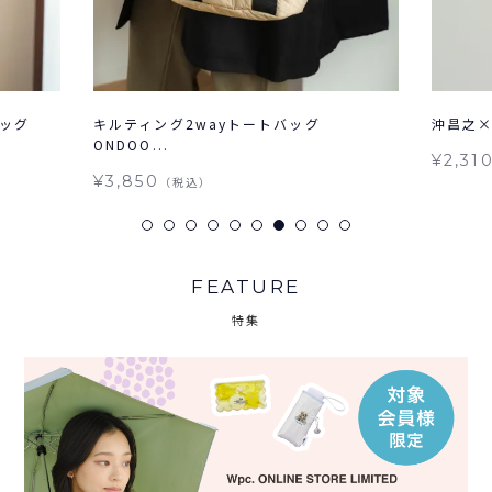
バッグ
キルティング2wayトートバッグ
沖昌之×W
ONDOO...
¥2,31
¥3,850
（税込）
FEATURE
特集