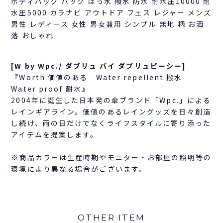
ボディバッグ バッグ はっ水 撥水 防水 耐水圧10000 耐
水圧5000 カラナビ アウトドア フェス レジャー メンズ
男性 レディース 女性 男女兼用 シンプル 無地 柄 お洒
落 おしゃれ
[W by Wpc./ ダブリュ バイ ダブリュピーシー]
『Worth 価値のある Water repellent 撥水
Water proof 耐水』
2004年に誕生した日本発の傘ブランド「Wpc.」による
レインギアライン。価値のあるレイングッズを日々創造
し続け、雨の日だけでなくライフスタイルに寄り添った
アイテムを提案します。
※商品カラーは生産時期やモニター・お部屋の照明等の
環境により異なる場合がございます。
OTHER ITEM