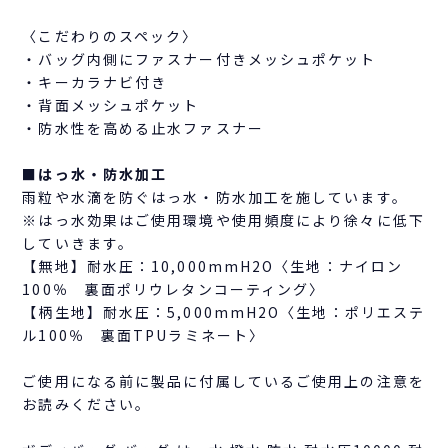
〈こだわりのスペック〉
・バッグ内側にファスナー付きメッシュポケット
・キーカラナビ付き
・背面メッシュポケット
・防水性を高める止水ファスナー
■はっ水・防水加工
雨粒や水滴を防ぐはっ水・防水加工を施しています。
※はっ水効果はご使用環境や使用頻度により徐々に低下
していきます。
【無地】耐水圧：10,000mmH2O〈生地：ナイロン
100％ 裏面ポリウレタンコーティング〉
【柄生地】耐水圧：5,000mmH2O〈生地：ポリエステ
ル100％ 裏面TPUラミネート〉
ご使用になる前に製品に付属しているご使用上の注意を
お読みください。