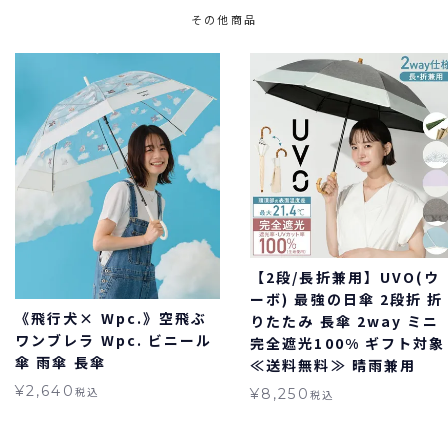
その他商品
【2段/長折兼用】UVO(ウ
ーボ) 最強の日傘 2段折 折
《飛行犬× Wpc.》空飛ぶ
りたたみ 長傘 2way ミニ
ワンブレラ Wpc. ビニール
完全遮光100% ギフト対象
傘 雨傘 長傘
≪送料無料≫ 晴雨兼用
¥
2,640
税込
¥
8,250
税込