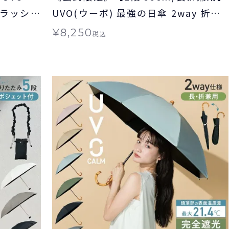
 ラッシュ
UVO(ウーボ) 最強の日傘 2way 折り
料無料≫
たたみ 長傘 日傘 晴雨兼用 ギフト対
¥
8,250
税込
象 ≪送料無料≫