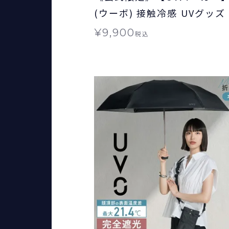
(ウーボ) 接触冷感 UVグッズ
ガード ギフト対象 ≪送
¥
9,900
税込