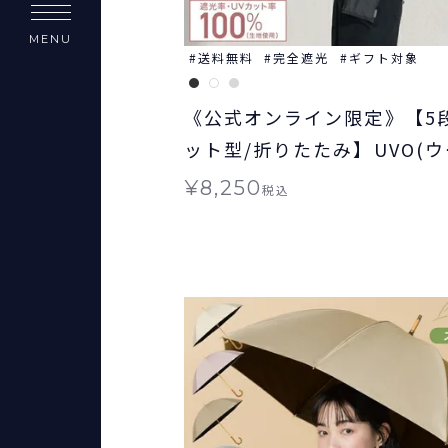
MENU
送料無料
完全遮光
ギフト対象
《公式オンライン限定》【5
ット型/折りたたみ】UVO(ウ
強の日傘 シャーリングスト
¥
8,250
税込
シェット ミニ 日傘 折りたた
兼用 ギフト対象 ≪送料無