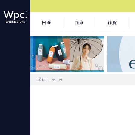
日傘
雨傘
雑貨
HOME
ウーボ