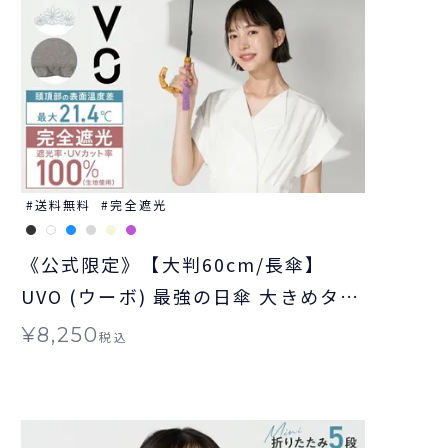
送料無料
完全遮光
《公式限定》【大判60cm/長傘】
UVO (ウーボ) 最強の日傘 大きめタイ
プ ≪送料無料≫ 晴雨兼用
¥
8,250
税込