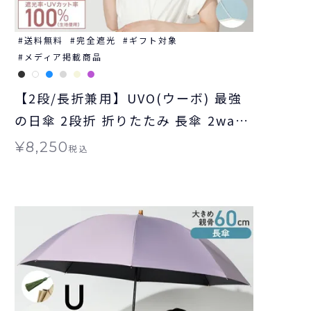
送料無料
完全遮光
ギフト対象
メディア掲載商品
【2段/長折兼用】UVO(ウーボ) 最強
の日傘 2段折 折りたたみ 長傘 2way
ミニ 完全遮光100% ギフト対象 ≪送
¥
8,250
税込
料無料≫ 晴雨兼用