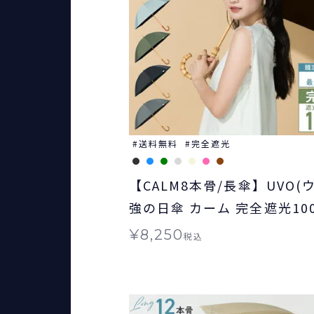
送料無料
完全遮光
【CALM8本骨/長傘】UVO(ウ
強の日傘 カーム 完全遮光100％ 無地
日傘 ≪送料無料≫ 晴雨兼用
¥
8,250
税込