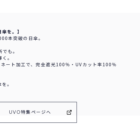
日傘を。】
000本突破の日傘。
所でも。
輝く。
ネート加工で、完全遮光100％・UVカット率100％
傘を。
UVO特集ページへ