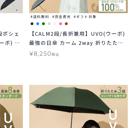
送料無料
完全遮光
ギフト対象
段ポシェ
【CALM2段/長折兼用】UVO(ウーボ)
ーボ) 最
最強の日傘 カーム 2way 折りたたみ
ラップポ
長傘 2段折 完全遮光100％ 無地 日傘
¥
8,250
税込
み 晴雨
ギフト対象 ≪送料無料≫ 晴雨兼用
料≫