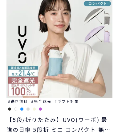
送料無料
完全遮光
ギフト対象
【5段/折りたたみ】UVO(ウーボ) 最
強の日傘 5段折 ミニ コンパクト 無地