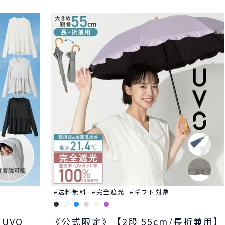
送料無料
完全遮光
ギフト対象
UVO
《公式限定》【2段 55cm/長折兼用】