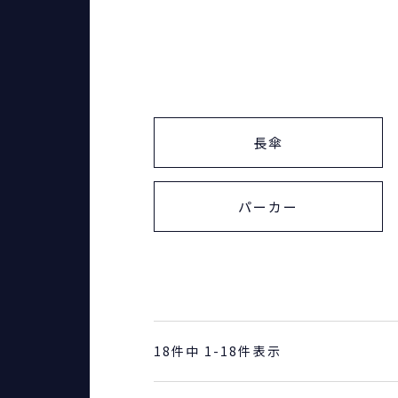
長傘
パーカー
18
件中
1
-
18
件表示