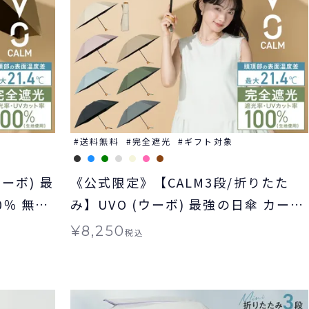
送料無料
完全遮光
ギフト対象
ーボ) 最
《公式限定》【CALM3段/折りたた
み】UVO (ウーボ) 最強の日傘 カーム
3段折 完全遮光100％ 無地 mini ギフ
¥
8,250
税込
ト対象 ≪送料無料≫ 晴雨兼用