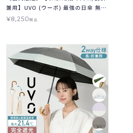
兼用】UVO (ウーボ) 最強の日傘 無地
ミニ 日傘 折りたたみ 晴雨兼用 ギフ
¥
8,250
税込
ト対象 ≪送料無料≫