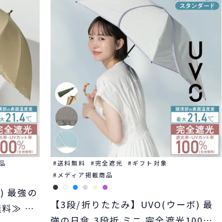
品
送料無料
完全遮光
ギフト対象
メディア掲載商品
) 最強の
【3段/折りたたみ】UVO(ウーボ) 最
無料≫ 晴
強の日傘 3段折 ミニ 完全遮光100%