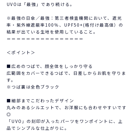
UVOは「最強」であり続ける。
※最強の日傘／最強：第三者検査機関において、遮光
率・紫外線遮蔽率100％、UPF50+(格付け最高値）の
結果が出ている生地を使用していること。
＝＝＝＝＝＝＝＝＝＝＝＝＝＝＝＝
＜ポイント＞
■広めのつばで、顔全体をしっかり守る
広範囲をカバーできるつばで、日差しからお肌を守りま
す。
※つば裏は全色ブラック
■細部までこだわったデザイン
丸みのあるシルエットで、お洋服にも合わせやすいです
◎
「UVO」の刻印が入ったパーツをワンポイントに、上
品でシンプルな仕上がりに。