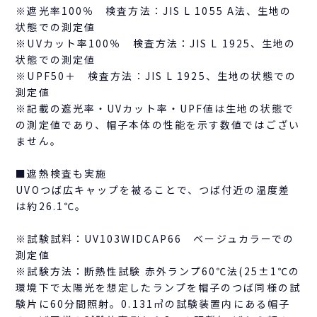
※遮光率100％ 検査方法：JIS L 1055 A法、生地の
状態での測定値
※UVカット率100％ 検査方法：JIS L 1925、生地の
状態での測定値
※UPF50＋ 検査方法：JIS L 1925、生地の状態での
測定値
※記載の遮光率・UVカット率・UPF値は生地の状態で
の測定値であり、帽子本体の性能を示す数値ではござい
ません。
■遮熱検査も実施
UVOつば広キャップを被ることで、つば付近の温度差
は約26.1℃。
※試験試料：UV103WIDCAP66 ベージュカラーでの
測定値
※試験方法：断熱性試験 赤外ランプ60℃法(25±1℃の
環境下で太陽光を想定したランプを帽子のつば同様の試
験片に60分間照射。0.131㎥の試験装置内にある帽子