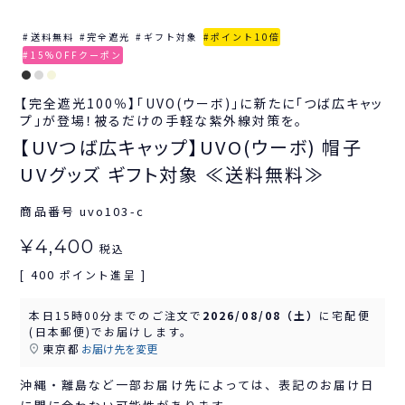
送料無料
完全遮光
ギフト対象
ポイント10倍
15%OFFクーポン
【完全遮光100％】「UVO(ウーボ)」に新たに「つば広キャッ
プ」が登場！被るだけの手軽な紫外線対策を。
【UVつば広キャップ】UVO(ウーボ) 帽子
UVグッズ ギフト対象 ≪送料無料≫
商品番号
uvo103-c
¥
4,400
税込
400
[
ポイント進呈 ]
本日
15時00分
までのご注文で
2026/08/08（土）
に
宅配便
(日本郵便)
でお届けします。
東京都
お届け先を変更
沖縄・離島など一部お届け先によっては、表記のお届け日