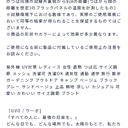
のつば同様の試験片裏側から8㎝の距離(つばから顔の
距離を想定)のブラックパネルの温度を計測したもの)
※試験環境下における数値であり、実際のご使用環境に
おいて同等の結果が得られることを保証するものではご
ざいません。
※商品の形状やカラーによって効果が多少異なります。
ご使用になる前に製品に付属しているご使用上の注意を
お読みください。
紫外線 UV対策 レディース 女性 遮熱 つば広 サイズ調
節 メッシュ 洗濯可 洗濯OK 通気性 通勤 通学 旅行 散歩
ガーデニング アウトドア キャンプ ベージュ ブラック
グレー サンドベージュ 上品 無地 涼しい カジュアル 可
愛い かわいい サイズ調節 ブランド
［UVO / ウーボ]
『すべての人に、最強の日傘を。』
どんな日でも、どんな場所でも。太陽のもとで、私たち