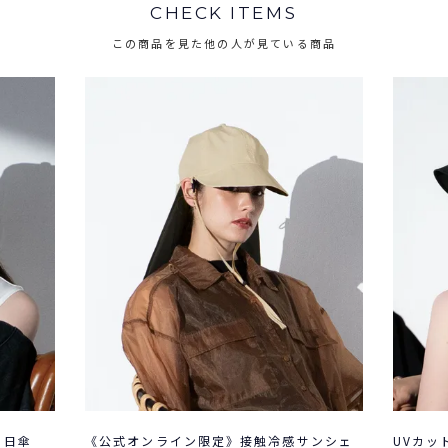
CHECK ITEMS
この商品を見た他の人が見ている商品
る日傘
《公式オンライン限定》接触冷感サンシェ
UVカッ