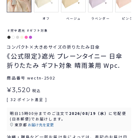
オフ
ベージュ
ラベンダー
ピンク
完全遮光
ギフト対象
コンパクト×大きめサイズの折りたたみ日傘
《公式限定》遮光 プレーンタイニー 日傘
折りたたみ ギフト対象 晴雨兼用 Wpc.
商品番号
wectn-2502
¥
3,520
税込
32
[
ポイント進呈 ]
明日
15時00分
までのご注文で
2026/08/19（水）
に
宅配便
(日本郵便)
でお届けします。
東京都
お届け先を変更
沖縄・離島など一部お届け先によっては、表記のお届け日