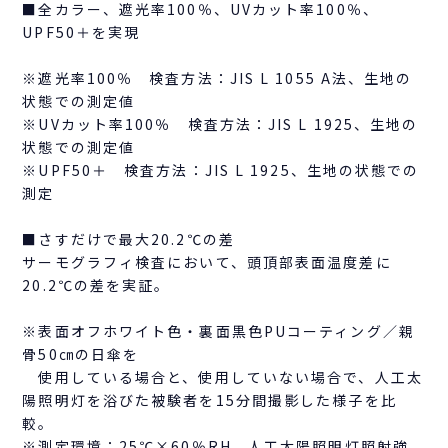
■全カラー、遮光率100％、UVカット率100％、
UPF50＋を実現
※遮光率100％ 検査方法：JIS L 1055 A法、生地の
状態での測定値
※UVカット率100％ 検査方法：JIS L 1925、生地の
状態での測定値
※UPF50＋ 検査方法：JIS L 1925、生地の状態での
測定
■さすだけで最大20.2℃の差
サーモグラフィ検査において、頭頂部表面温度差に
20.2℃の差を実証。
※表面オフホワイト色・裏面黒色PUコーティング／親
骨50㎝の日傘を
使用している場合と、使用していない場合で、人工太
陽照明灯を浴びた被験者を15分間撮影した様子を比
較。
※測定環境：25℃×60％RH 人工太陽照明灯照射強