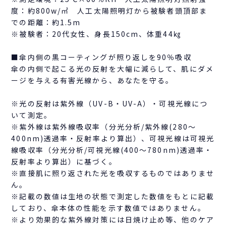
度：約800w/㎡ 人工太陽照明灯から被験者頭頂部ま
での距離：約1.5m
※被験者：20代女性、身長150cm、体重44㎏
■傘内側の黒コーティングが照り返しを90％吸収
傘の内側で起こる光の反射を大幅に減らして、肌にダメ
ージを与える有害光線から、あなたを守る。
※光の反射は紫外線（UV-B・UV-A）・可視光線につ
いて測定。
※紫外線は紫外線吸収率（分光分析/紫外線(280～
400nm)透過率・反射率より算出）、可視光線は可視光
線吸収率（分光分析/可視光線(400～780nm)透過率・
反射率より算出）に基づく。
※直接肌に照り返された光を吸収するものではありませ
ん。
※記載の数値は生地の状態で測定した数値をもとに記載
しており、傘本体の性能を示す数値ではありません。
※より効果的な紫外線対策には日焼け止め等、他のケア