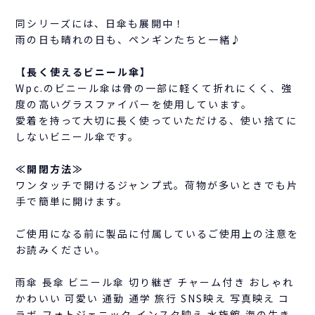
同シリーズには、日傘も展開中！
雨の日も晴れの日も、ペンギンたちと一緒♪
【長く使えるビニール傘】
Wpc.のビニール傘は骨の一部に軽くて折れにくく、強
度の高いグラスファイバーを使用しています。
愛着を持って大切に長く使っていただける、使い捨てに
しないビニール傘です。
≪開閉方法≫
ワンタッチで開けるジャンプ式。荷物が多いときでも片
手で簡単に開けます。
ご使用になる前に製品に付属しているご使用上の注意を
お読みください。
雨傘 長傘 ビニール傘 切り継ぎ チャーム付き おしゃれ
かわいい 可愛い 通勤 通学 旅行 SNS映え 写真映え コ
ラボ フォトジェニック インスタ映え 水族館 海の生き