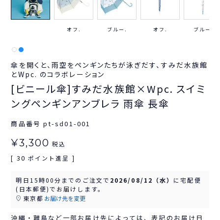
オフ.
ブルー.
オフ.
ブルー.
傘を開くと、雨空をペンギンたちが泳ぎだす、すみだ水族館
とWpc. のコラボレーション
[ビニール傘]すみだ水族館×Wpc. スイミ
ングペンギンアンブレラ 雨傘 長傘
商品番号
pt-sd01-001
¥
3,300
税込
30
[
ポイント進呈 ]
明日
15時00分
までのご注文で
2026/08/12（水）
に
宅配便
(日本郵便)
でお届けします。
東京都
お届け先を変更
沖縄・離島など一部お届け先によっては、表記のお届け日