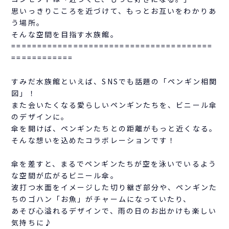
思いっきりこころを近づけて、もっとお互いをわかりあ
う場所。
そんな空間を目指す水族館。
=======================================
============
すみだ水族館といえば、SNSでも話題の「ペンギン相関
図」！
また会いたくなる愛らしいペンギンたちを、ビニール傘
のデザインに。
傘を開けば、ペンギンたちとの距離がもっと近くなる。
そんな想いを込めたコラボレーションです！
傘を差すと、まるでペンギンたちが空を泳いでいるよう
な空間が広がるビニール傘。
波打つ水面をイメージした切り継ぎ部分や、ペンギンた
ちのゴハン「お魚」がチャームになっていたり、
あそび心溢れるデザインで、雨の日のお出かけも楽しい
気持ちに♪