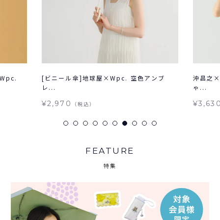
pc.
[ビニール傘]地球屋×Wpc. 空色アンブ
沖昌之×
レ...
ゃ...
¥2,970
¥3,63
（税込）
FEATURE
特集