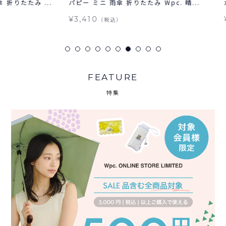
み ...
パピー ミニ 雨傘 折りたたみ Wpc. 晴...
水彩フラ
¥3,410
¥3,19
（税込）
FEATURE
特集