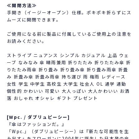
≪開閉方法≫
手開き（イージーオープン）仕様。ポキポキ折らずにス
ムーズに開閉できます。
ご使用になる前に製品に付属しているご使用上の注意を
お読みください。
ストライプ ニュアンス シンプル カジュアル 上品 ウェ
ーブ なみなみ 傘 晴雨兼用 折りたたみ 折りたたみ傘 折
りたたみ雨傘 折り畳み 折り畳み傘 折り畳み雨傘 折畳
み 折畳み傘 折畳み雨傘 持ち運び 雨 梅雨 レディース
女性 学生 中学生 高校生 大学生 社会人 OL 通学 通勤
個性的 かわいい 可愛い 大人っぽい 大人かわいい お洒
落 おしゃれ オシャレ ギフト プレゼント
[Wpc. / ダブリュピーシー]
『傘はファッションだ。』
「Wpc.」（ダブリュピーシー）は『新たな可能性を生
み出す』をスローガンに2004年に誕生した日本発の傘