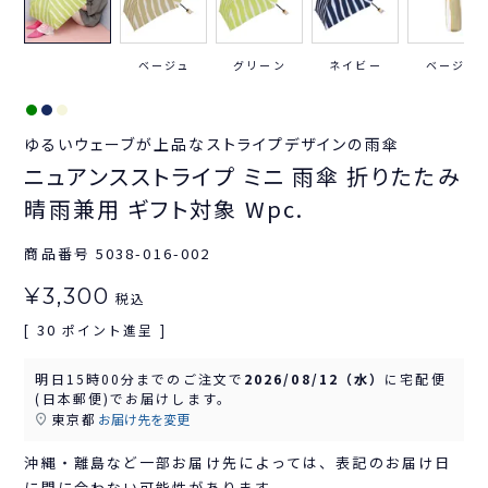
ベージュ
グリーン
ネイビー
ベージュ
ゆるいウェーブが上品なストライプデザインの雨傘
ニュアンスストライプ ミニ 雨傘 折りたたみ
晴雨兼用 ギフト対象 Wpc.
商品番号
5038-016-002
¥
3,300
税込
30
[
ポイント進呈 ]
明日
15時00分
までのご注文で
2026/08/12（水）
に
宅配便
(日本郵便)
でお届けします。
東京都
お届け先を変更
沖縄・離島など一部お届け先によっては、表記のお届け日
に間に合わない可能性があります。