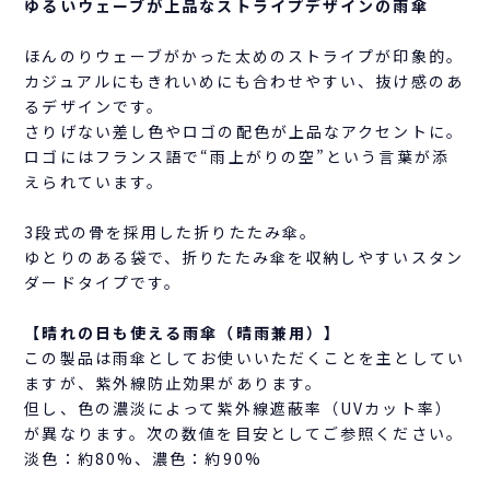
ゆるいウェーブが上品なストライプデザインの雨傘
ほんのりウェーブがかった太めのストライプが印象的。
カジュアルにもきれいめにも合わせやすい、抜け感のあ
るデザインです。
さりげない差し色やロゴの配色が上品なアクセントに。
ロゴにはフランス語で“雨上がりの空”という言葉が添
えられています。
3段式の骨を採用した折りたたみ傘。
ゆとりのある袋で、折りたたみ傘を収納しやすいスタン
ダードタイプです。
【晴れの日も使える雨傘（晴雨兼用）】
この製品は雨傘としてお使いいただくことを主としてい
ますが、紫外線防止効果があります。
但し、色の濃淡によって紫外線遮蔽率（UVカット率）
が異なります。次の数値を目安としてご参照ください。
淡色：約80%、濃色：約90%