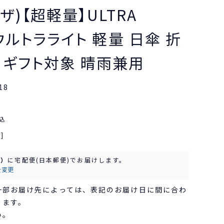
ーザ)【超軽量】ULTRA
 ウルトラライト 軽量 日傘 折
 ギフト対象 晴雨兼用
18
込
]
水）
に
宅配便(日本郵便)
でお届けします。
を変更
一部お届け先によっては、表記のお届け日に間に合わ
ります。
い。