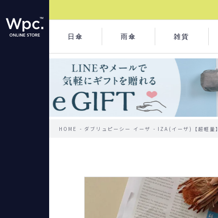
日傘
雨傘
雑貨
HOME
ダブリュピーシー イーザ
IZA(イーザ)【超軽量