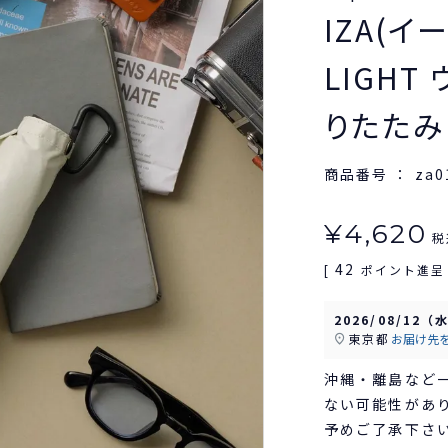
IZA(イ
LIGHT
りたたみ
商品番号
za0
¥
4,620
税
42
[
ポイント進呈 
2026/08/12（
東京都
お届け先
沖縄・離島など
ない可能性があ
予めご了承下さ