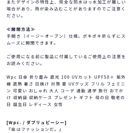
またデザインの特性上、完全な防水はっ水加工が難しい
場合があり、雨が染み込むことがありますのでご注意く
ださい。
≪開閉方法≫
手開き（イージーオープン）仕様。ポキポキ折らずにス
ムーズに開閉できます。
ご使用になる前に製品に付属しているご使用上の注意を
お読みください。
Wpc 日傘 折り畳み 遮光 100 UVカット UPF50＋ 紫外
線 遮熱 暑さ 日焼け 対策 夏 UVグッズ フリル フェミニ
ン 可愛い おしゃれ 大人 コーデ 通勤 通学 旅行 おでか
け 収納袋 収納ケース プレゼント ギフト 母の日 敬老の
日 誕生日 レディース 女性
[Wpc. / ダブリュピーシー]
『傘はファッションだ。』