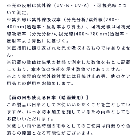
※光の反射は紫外線（UV-B・UV-A）・可視光線につ
いて測定。
※紫外線は紫外線吸収率（分光分析/紫外線(280～
400nm)透過率・反射率より算出）、可視光線は可視光
線吸収率（分光分析/可視光線(400～780nm)透過率・
反射率より算出）に基づく。
※直接肌に照り返された光を吸収するものではありませ
ん。
※記載の数値は生地の状態で測定した数値をもとに記載
しており、傘本体の性能を示す数値ではありません。
※より効果的な紫外線対策には日焼け止め等、他のケア
用品との併用をお勧めします。
【雨の日も使える日傘（晴雨兼用）】
この製品は日傘としてお使いいただくことを主としてい
ますが、はっ水防水加工を施しているため雨傘としても
お使いいただけます。
※激しい雨や長時間の雨傘としてのご使用は雨漏りや色
落ちの原因となる可能性がございます。