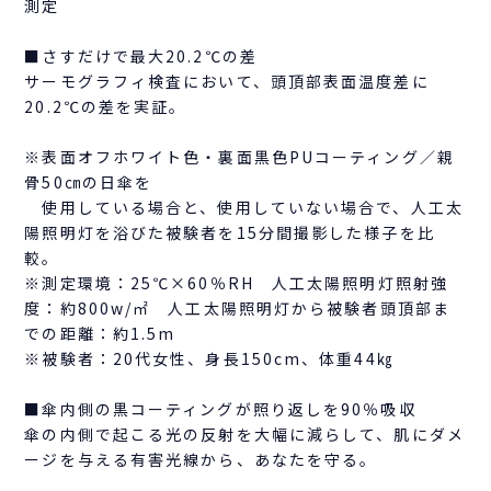
測定
■さすだけで最大20.2℃の差
サーモグラフィ検査において、頭頂部表面温度差に
20.2℃の差を実証。
※表面オフホワイト色・裏面黒色PUコーティング／親
骨50㎝の日傘を
使用している場合と、使用していない場合で、人工太
陽照明灯を浴びた被験者を15分間撮影した様子を比
較。
※測定環境：25℃×60％RH 人工太陽照明灯照射強
度：約800w/㎡ 人工太陽照明灯から被験者頭頂部ま
での距離：約1.5m
※被験者：20代女性、身長150cm、体重44㎏
■傘内側の黒コーティングが照り返しを90％吸収
傘の内側で起こる光の反射を大幅に減らして、肌にダメ
ージを与える有害光線から、あなたを守る。