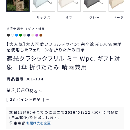
サックス
オフ
グレー
ベージュ
完全遮光
ギフト対象
【大人気】大人可愛いフリルデザイン！完全遮光100％生地
を使用したフェミニンな折りたたみ日傘
遮光クラシックフリル ミニ Wpc. ギフト対
象 日傘 折りたたみ 晴雨兼用
商品番号
801-134
¥
3,080
税込
〜
28
[
ポイント進呈 ]
〜
本日
15時00分
までのご注文で
2026/08/12（水）
に
宅配便
(日本郵便)
でお届けします。
東京都
お届け先を変更