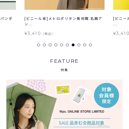
ろパンダ
[ビニール傘]メトロポリタン美術館 名画ア
[ビニー
ン...
...
¥3,410
¥3,41
（税込）
FEATURE
特集