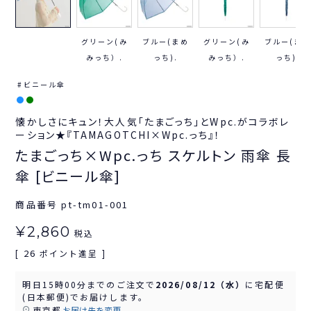
グリーン(み
ブルー(まめ
グリーン(み
ブルー(まめ
みっち）.
っち).
みっち）.
っち).
ビニール傘
懐かしさにキュン！大人気「たまごっち」とWpc.がコラボレ
ーション★『TAMAGOTCHI×Wpc.っち』！
たまごっち×Wpc.っち スケルトン 雨傘 長
傘 [ビニール傘]
商品番号
pt-tm01-001
¥
2,860
税込
26
[
ポイント進呈 ]
明日
15時00分
までのご注文で
2026/08/12（水）
に
宅配便
(日本郵便)
でお届けします。
東京都
お届け先を変更