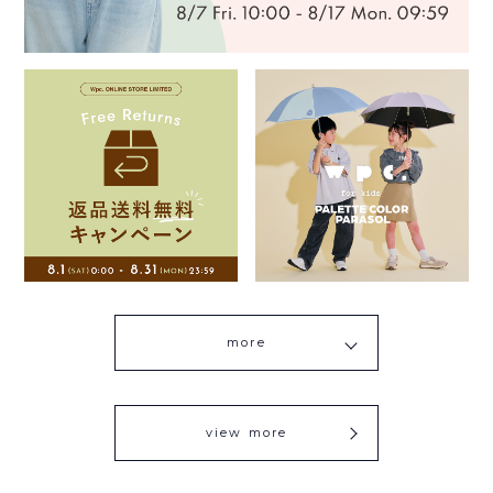
more
view more