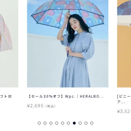
フト対
【セール30%オフ】Wpc.｜HERALBO...
[ビニー
ア...
¥2,695
（税込）
¥3,52