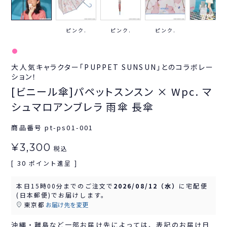
ピンク.
ピンク.
ピンク.
大人気キャラクター「PUPPET SUNSUN」とのコラボレー
ション！
[ビニール傘]パペットスンスン × Wpc. マ
シュマロアンブレラ 雨傘 長傘
商品番号
pt-ps01-001
¥
3,300
税込
30
[
ポイント進呈 ]
本日
15時00分
までのご注文で
2026/08/12（水）
に
宅配便
(日本郵便)
でお届けします。
東京都
お届け先を変更
沖縄・離島など一部お届け先によっては、表記のお届け日