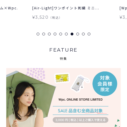
pc.
[Air-Light]ワンポイント刺繍 ミニ...
[Wpc.
¥3,520
¥3,85
（税込）
FEATURE
特集