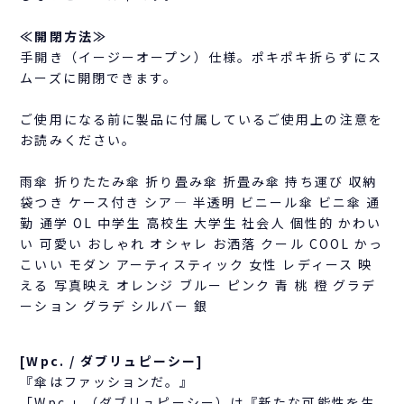
≪開閉方法≫
手開き（イージーオープン）仕様。ポキポキ折らずにス
ムーズに開閉できます。
ご使用になる前に製品に付属しているご使用上の注意を
お読みください。
雨傘 折りたたみ傘 折り畳み傘 折畳み傘 持ち運び 収納
袋つき ケース付き シア― 半透明 ビニール傘 ビニ傘 通
勤 通学 OL 中学生 高校生 大学生 社会人 個性的 かわい
い 可愛い おしゃれ オシャレ お洒落 クール COOL かっ
こいい モダン アーティスティック 女性 レディース 映
える 写真映え オレンジ ブルー ピンク 青 桃 橙 グラデ
ーション グラデ シルバー 銀
[Wpc. / ダブリュピーシー]
『傘はファッションだ。』
「Wpc.」（ダブリュピーシー）は『新たな可能性を生