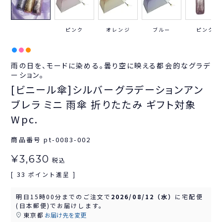
ピンク
オレンジ
ブルー
ピンク
雨の日を、モードに染める。曇り空に映える都会的なグラデ
ーション。
[ビニール傘]シルバーグラデーションアン
ブレラ ミニ 雨傘 折りたたみ ギフト対象
Wpc.
商品番号
pt-0083-002
¥
3,630
税込
33
[
ポイント進呈 ]
明日
15時00分
までのご注文で
2026/08/12（水）
に
宅配便
(日本郵便)
でお届けします。
東京都
お届け先を変更