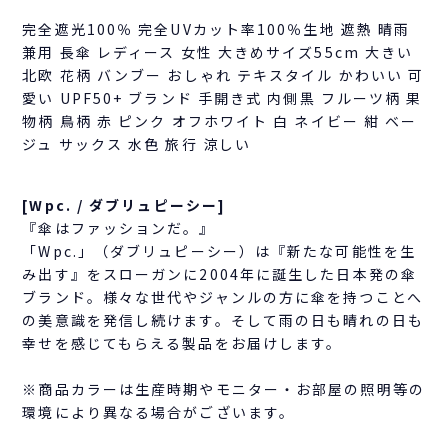
完全遮光100％ 完全UVカット率100％生地 遮熱 晴雨
兼用 長傘 レディース 女性 大きめサイズ55cm 大きい
北欧 花柄 バンブー おしゃれ テキスタイル かわいい 可
愛い UPF50+ ブランド 手開き式 内側黒 フルーツ柄 果
物柄 鳥柄 赤 ピンク オフホワイト 白 ネイビー 紺 ベー
ジュ サックス 水色 旅行 涼しい
[Wpc. / ダブリュピーシー]
『傘はファッションだ。』
「Wpc.」（ダブリュピーシー）は『新たな可能性を生
み出す』をスローガンに2004年に誕生した日本発の傘
ブランド。様々な世代やジャンルの方に傘を持つことへ
の美意識を発信し続けます。そして雨の日も晴れの日も
幸せを感じてもらえる製品をお届けします。
※商品カラーは生産時期やモニター・お部屋の照明等の
環境により異なる場合がございます。