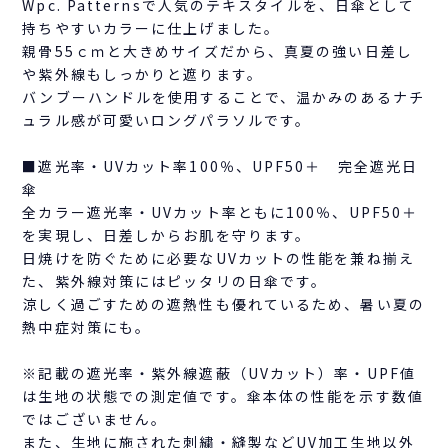
Wpc. Patternsで人気のテキスタイルを、日傘として
持ちやすいカラーに仕上げました。
親骨55ｃｍと大きめサイズだから、真夏の強い日差し
や紫外線もしっかりと遮ります。
バンブーハンドルを使用することで、温かみのあるナチ
ュラル感が可愛いロングパラソルです。
■遮光率・UVカット率100％、UPF50＋ 完全遮光日
傘
全カラー遮光率・UVカット率ともに100％、UPF50＋
を実現し、日差しからお肌を守ります。
日焼けを防ぐために必要なUVカットの性能を兼ね揃え
た、紫外線対策にはピッタリの日傘です。
涼しく過ごすための遮熱性も優れているため、暑い夏の
熱中症対策にも。
※記載の遮光率・紫外線遮蔽（UVカット）率・UPF値
は生地の状態での測定値です。傘本体の性能を示す数値
ではございません。
また、生地に施された刺繍・縫製などUV加工生地以外