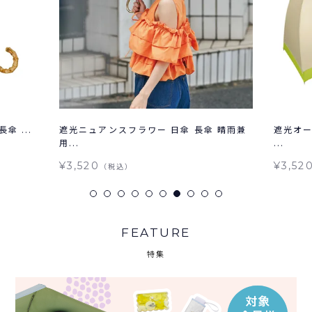
傘 ...
遮光ニュアンスフラワー 日傘 長傘 晴雨兼
遮光オー
用...
...
¥3,520
¥3,52
（税込）
FEATURE
特集