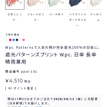
ピオニレッ
フルーツピン
バーズオフ.
ハナプリント
クッカベー
ド.
ク.
ダークネイビ
ュ.
ー.
完全遮光
Wpc. Patternsで人気の柄が完全遮光100％の日傘に。
遮光パターンズプリント Wpc. 日傘 長傘
晴雨兼用
商品番号
ppal-101
¥
4,510
税込
41
[
ポイント進呈 ]
明日
15時00分
までのご注文で
2026/08/12（水）
に
宅配便
(日本郵便)
でお届けします。