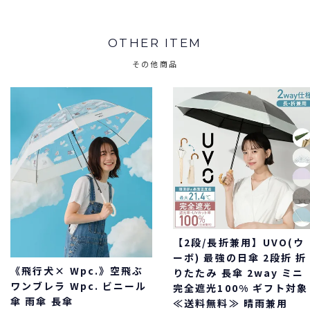
OTHER ITEM
その他商品
【2段/長折兼用】UVO(ウ
ーボ) 最強の日傘 2段折 折
《飛行犬× Wpc.》空飛ぶ
りたたみ 長傘 2way ミニ
ワンブレラ Wpc. ビニール
完全遮光100% ギフト対象
傘 雨傘 長傘
≪送料無料≫ 晴雨兼用