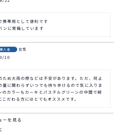
6/22
で携帯用として便利です

バンに常備しています
女性
購入者
3/10
のため大雨の際などは不安があります。ただ、何よ
の量に関わらずいつでも持ち歩けるので気に入りま
ンのカラーもカーキとパステルグリーンの中間で綺
にこだわる方にはとてもオススメです。
ューを見る
く