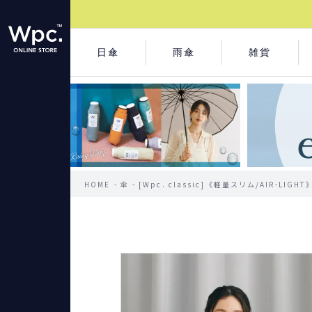
日傘
雨傘
雑貨
HOME
傘
[Wpc. classic]《軽量スリム/AIR-LI