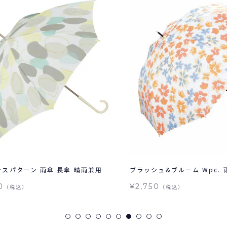
雨兼用
ブラッシュ&ブルーム Wpc. 雨傘...
ブルーミ
長...
¥2,750
（税込）
¥2,75