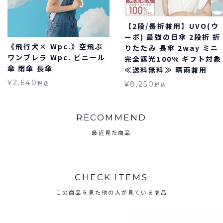
【2段/長折兼用】UVO(ウ
ーボ) 最強の日傘 2段折 折
《飛行犬× Wpc.》空飛ぶ
りたたみ 長傘 2way ミニ
ワンブレラ Wpc. ビニール
完全遮光100% ギフト対象
傘 雨傘 長傘
≪送料無料≫ 晴雨兼用
¥
2,640
税込
¥
8,250
税込
RECOMMEND
最近見た商品
CHECK ITEMS
この商品を見た他の人が見ている商品