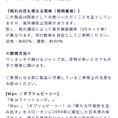
【晴れの日も使える雨傘（晴雨兼用）】
この製品は雨傘としてお使いいただくことを主としてい
ますが、紫外線防止効果があります。
但し、色の濃淡によって紫外線遮蔽率（UVカット率）
が異なります。次の数値を目安としてご参照ください。
淡色：約80%、濃色：約90%
≪開閉方法≫
ワンタッチで開けるジャンプ式。荷物が多いときでも片
手で簡単に開けます。
ご使用になる前に製品に付属しているご使用上の注意を
お読みください。
[Wpc. / ダブリュピーシー]
『傘はファッションだ。』
「Wpc.」（ダブリュピーシー）は『新たな可能性を生
み出す』をスローガンに2004年に誕生した日本発の傘
ブランド。様々な世代やジャンルの方に傘を持つことへ