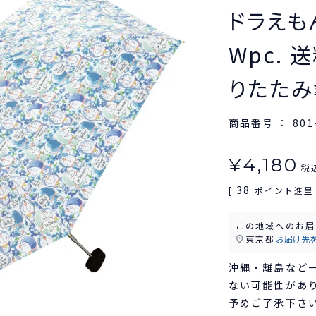
ドラえも
Wpc. 
りたたみ
商品番号
801
¥
4,180
税
38
[
ポイント進呈 
この地域へのお届
東京都
お届け先
沖縄・離島など
ない可能性があ
予めご了承下さ