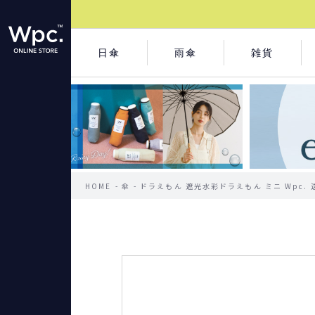
日傘
雨傘
雑貨
HOME
傘
ドラえもん 遮光水彩ドラえもん ミニ Wpc.