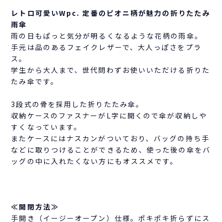
レトロ可愛いWpc. 定番のピオニ柄が魅力の折りたたみ
雨傘
雨の日もぱっと気分が明るくなるような花柄の雨傘。
手元は品のあるフェイクレザーで、大人っぽさをプラ
ス。
学生から大人まで、世代問わずお使いいただける折りた
たみ傘です。
3段式の骨を採用した折りたたみ傘。
収納ケースのファスナーがL字に開くので傘が収納しや
すくなっています。
またケースにはナスカンがついており、バッグの持ち手
などに取りつけることができるため、使った後の傘をバ
ッグの中に入れたくない方にもオススメです。
≪開閉方法≫
手開き（イージーオープン）仕様。ポキポキ折らずにス