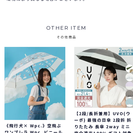
OTHER ITEM
その他商品
【2段/長折兼用】UVO(ウ
ーボ) 最強の日傘 2段折 折
《飛行犬× Wpc.》空飛ぶ
りたたみ 長傘 2way ミニ
ワンブレラ Wpc. ビニール
完全遮光100% ギフト対象