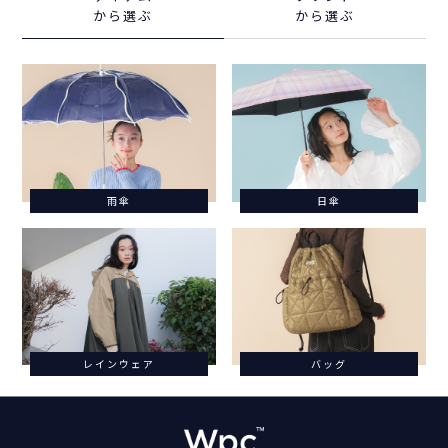
から選ぶ
から選ぶ
雨傘
日傘
レインウェア
バッグ