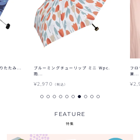
たみ...
ブルーミングチューリップ ミニ Wpc.
フロラー
雨...
兼...
¥2,970
¥2,97
（税込）
FEATURE
特集