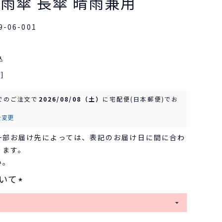
 雨傘 長傘 晴雨兼用
9-06-001
込
]
でのご注文で
2026/08/08（土）
に
宅配便(日本郵便)
でお
を変更
一部お届け先によっては、表記のお届け日に間に合わ
ります。
い。
いて
(
必