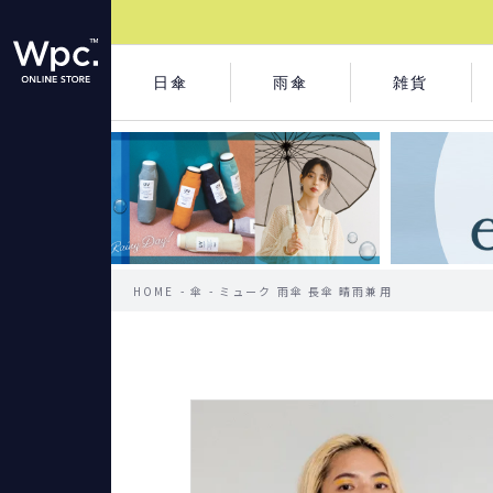
日傘
雨傘
雑貨
HOME
傘
ミューク 雨傘 長傘 晴雨兼用