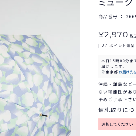
ミューク
商品番号
266
¥
2,970
税
27
[
ポイント進呈 
本日
15時00分
ま
届けします。
東京都
お届け先
沖縄・離島など
ない可能性があ
予めご了承下さ
値札取りにつ