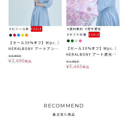
ビニール傘
SALE
送料無料
完全遮光
ギフト対象
SALE
【セール30%オフ】Wpc.｜
【セール30%オフ】Wpc.｜
HERALBONY アートアンブ
HERALBONY アート遮光日
レラ 雨傘 長傘 ビニール傘
¥
3,850
傘 mini 日傘 折りたたみ ギ
¥
2,695
税込
¥
4,950
フト対象 晴雨兼用
¥
3,465
税込
RECOMMEND
最近見た商品