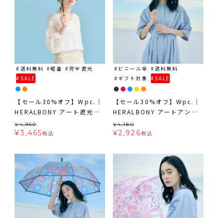
送料無料
軽量
完全遮光
ビニール傘
送料無料
SALE
ギフト対象
SALE
【セール30%オフ】Wpc.｜
【セール30%オフ】Wpc.｜
HERALBONY アート遮光軽
HERALBONY アートアンブ
量日傘 mini 日傘 折りたた
レラ mini 雨傘 折りたたみ
¥
4,950
¥
4,180
み 晴雨兼用 ギフト対象 送料
ビニール傘 ギフト対象
¥
3,465
¥
2,926
税込
税込
無料