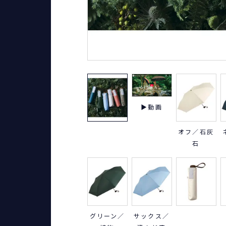
▶動画
オフ／石灰
石
グリーン／
サックス／