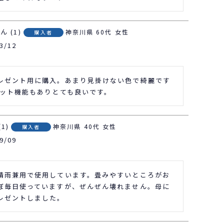
1
神奈川県
60代
女性
購入者
3/12
レゼント用に購入。あまり見掛けない色で綺麗です
カット機能もありとても良いです。
1
神奈川県
40代
女性
購入者
9/09
晴雨兼用で使用しています。畳みやすいところがお
ぼ毎日使っていますが、ぜんぜん壊れません。母に
レゼントしました。