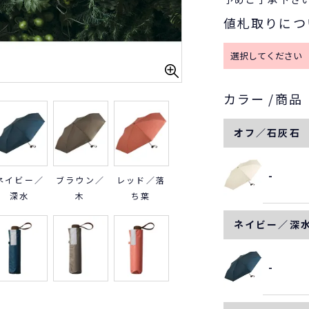
値札取りにつ
カラー
商品
オフ／石灰石
-
ネイビー／
ブラウン／
レッド／落
深水
木
ち葉
ネイビー／深
-