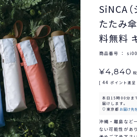
SiNCA（
たたみ傘
料無料 
商品番号
si0
¥
4,840
44
[
ポイント進呈 
本日
15時00分
ま
届けします。
東京都
お届け先
沖縄・離島など
ない可能性があ
予めご了承下さ