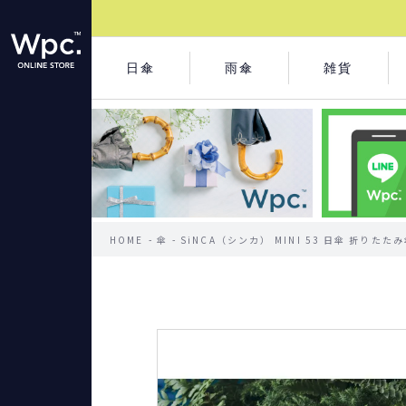
日傘
雨傘
雑貨
HOME
傘
SiNCA（シンカ） MINI 53 日傘 折りた