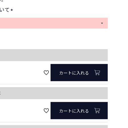
いて
(
必
須
)
カートに入れる
水
カートに入れる