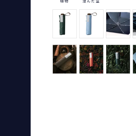
植物
澄んだ空