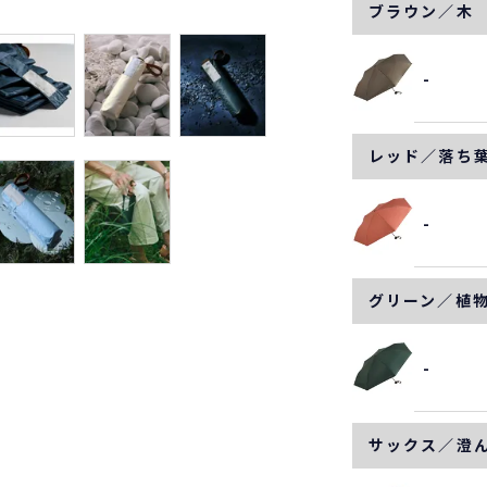
ブラウン／木
-
レッド／落ち
-
グリーン／植
-
サックス／澄