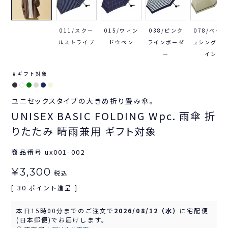
011/スクー
015/ウィン
038/ピンク
078/ベージ
ルストライプ
ドウペン
ラインボーダ
ュシングル
ー
イン
ギフト対象
ユニセックスタイプの大きめ折り畳み傘。
UNISEX BASIC FOLDING Wpc. 雨傘 折
りたたみ 晴雨兼用 ギフト対象
商品番号
ux001-002
¥
3,300
税込
30
[
ポイント進呈 ]
本日
15時00分
までのご注文で
2026/08/12（水）
に
宅配便
(日本郵便)
でお届けします。