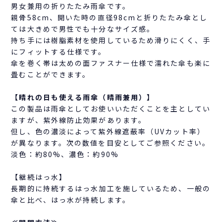
男女兼用の折りたたみ雨傘です。
親骨58cm、開いた時の直径98cmと折りたたみ傘とし
ては大きめで男性でも十分なサイズ感。
持ち手には樹脂素材を使用しているため滑りにくく、手
にフィットする仕様です。
傘を巻く帯は太めの面ファスナー仕様で濡れた傘も楽に
畳むことができます。
【晴れの日も使える雨傘（晴雨兼用）】
この製品は雨傘としてお使いいただくことを主としてい
ますが、紫外線防止効果があります。
但し、色の濃淡によって紫外線遮蔽率（UVカット率）
が異なります。次の数値を目安としてご参照ください。
淡色：約80%、濃色：約90%
【継続はっ水】
長期的に持続するはっ水加工を施しているため、一般の
傘と比べ、はっ水が持続します。