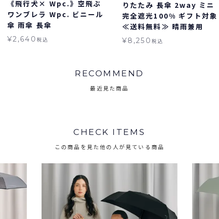
《飛行犬× Wpc.》空飛ぶ
りたたみ 長傘 2way ミニ
ワンブレラ Wpc. ビニール
完全遮光100% ギフト対象
傘 雨傘 長傘
≪送料無料≫ 晴雨兼用
¥
2,640
税込
¥
8,250
税込
RECOMMEND
最近見た商品
CHECK ITEMS
この商品を見た他の人が見ている商品