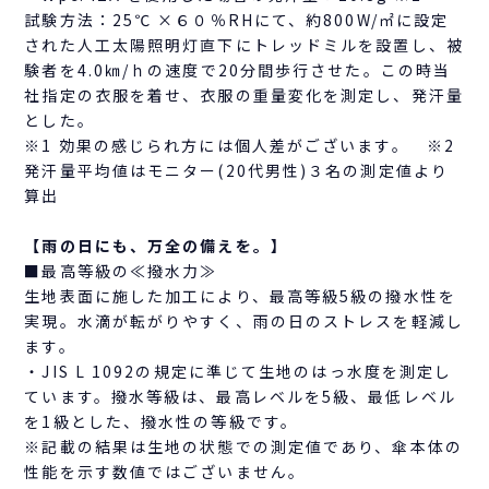
試験方法：25℃ ×６０％RHにて、約800W/㎡に設定
された人工太陽照明灯直下にトレッドミルを設置し、被
験者を4.0㎞/ｈの速度で20分間歩行させた。この時当
社指定の衣服を着せ、衣服の重量変化を測定し、発汗量
とした。
※1 効果の感じられ方には個人差がございます。 ※2
発汗量平均値はモニター(20代男性)３名の測定値より
算出
【雨の日にも、万全の備えを。】
■最高等級の≪撥水力≫
生地表面に施した加工により、最高等級5級の撥水性を
実現。水滴が転がりやすく、雨の日のストレスを軽減し
ます。
・JIS L 1092の規定に準じて生地のはっ水度を測定し
ています。撥水等級は、最高レベルを5級、最低レベル
を1級とした、撥水性の等級です。
※記載の結果は生地の状態での測定値であり、傘本体の
性能を示す数値ではございません。