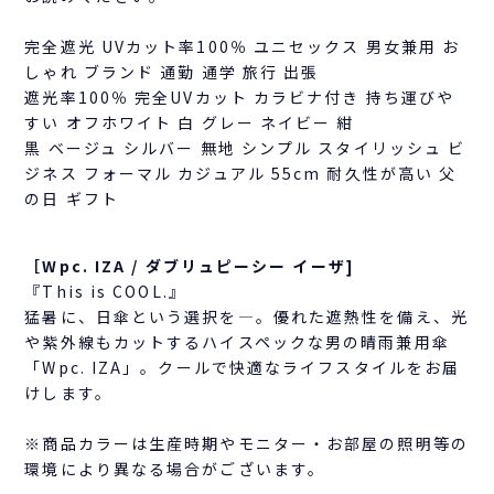
完全遮光 UVカット率100％ ユニセックス 男女兼用 お
しゃれ ブランド 通勤 通学 旅行 出張
遮光率100％ 完全UVカット カラビナ付き 持ち運びや
すい オフホワイト 白 グレー ネイビー 紺
黒 ベージュ シルバー 無地 シンプル スタイリッシュ ビ
ジネス フォーマル カジュアル 55cm 耐久性が高い 父
の日 ギフト
［Wpc. IZA / ダブリュピーシー イーザ]
『This is COOL.』
猛暑に、日傘という選択を―。優れた遮熱性を備え、光
や紫外線もカットするハイスペックな男の晴雨兼用傘
「Wpc. IZA」。クールで快適なライフスタイルをお届
けします。
※商品カラーは生産時期やモニター・お部屋の照明等の
環境により異なる場合がございます。