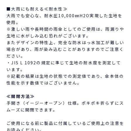
■大雨にも耐える≪耐水性≫
大雨でも安心な、耐水圧10,000㎜H2O実現した生地を
使用。
※激しい雨や長時間の雨傘としてのご使用は、雨漏りや
生地に水がしみ込む恐れがございます。
またデザインの特性上、完全な防水はっ水加工が難しい
場合があり、雨が染み込むことがありますのでご注意く
ださい。
・JIS L 1092の規定に準じて生地の耐水度を測定して
います。
※記載の結果は生地の状態での測定値であり、傘本体の
性能を示す数値ではございません。
≪開閉方法≫
手開き（イージーオープン）仕様。ポキポキ折らずにス
ムーズに開閉できます。
ご使用になる前に製品に付属しているご使用上の注意を
お読みください。