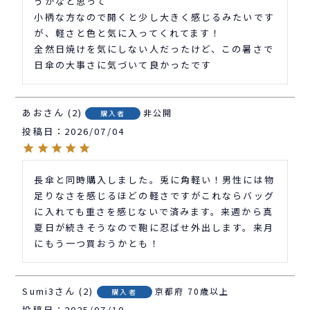
うかなと思って

小柄な方なので開くと少し大きく感じるみたいです
が、軽さと色と気に入ってくれてます！

全然日焼けを気にしない人だったけど、この暑さで
日傘の大事さに気づいて良かったです
あお
2
非公開
購入者
投稿日
2026/07/04
長傘と同時購入しました。兎に角軽い！男性には物
足りなさを感じるほどの軽さですがこれならバッグ
に入れても重さを感じないで済みます。来週から真
夏日が続きそうなので鞄に忍ばせ外出します。来月
にもう一つ買おうかとも！
Sumi3
2
京都府
70歳以上
購入者
投稿日
2025/07/10