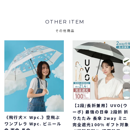
OTHER ITEM
その他商品
【2段/長折兼用】UVO(ウ
ーボ) 最強の日傘 2段折 折
《飛行犬× Wpc.》空飛ぶ
りたたみ 長傘 2way ミニ
ワンブレラ Wpc. ビニール
完全遮光100% ギフト対象