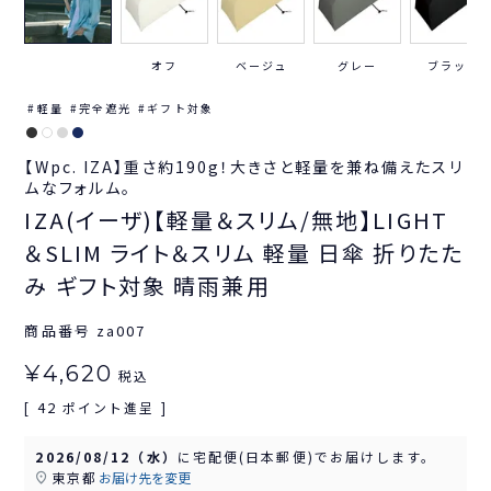
オフ
ベージュ
グレー
ブラック
軽量
完全遮光
ギフト対象
【Wpc. IZA】重さ約190g！大きさと軽量を兼ね備えたスリ
ムなフォルム。
IZA(イーザ)【軽量＆スリム/無地】LIGHT
＆SLIM ライト＆スリム 軽量 日傘 折りたた
み ギフト対象 晴雨兼用
商品番号
za007
¥
4,620
税込
42
[
ポイント進呈 ]
2026/08/12（水）
に
宅配便(日本郵便)
でお届けします。
東京都
お届け先を変更