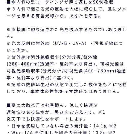
■傘内側の黒コーティングが照り返しを90％吸収
傘の内側で起こる光の反射を大幅に減らして、肌にダメ
ージを与える有害光線から、あなたを守る。
※直接肌に照り返された光を吸収するものではありませ
ん。
※光の反射は紫外線（UV-B・UV-A）・可視光線につ
いて測定。
※紫外線は紫外線吸収率(分光分析/紫外線
(280~400nm)透過率・反射率より算出)、可視光線は
可視光線吸収率(分光分析/可視光線(400~780nm)透過
率・反射率より算出)に基づく。
※記載の数値は生地の状態で測定した数値をもとに記載
しており、傘本体の性能を示す数値ではありません。
■夏の大敵≪汗ばむ季節も、涼しく快適≫
遮熱性のある生地が、暑さをおさえます。※1
炎天下でも快適性をサポートします。
・日傘を使用していない場合の発汗量：14.1g ※2
・Wpc. IZA を使用した場合の発汗量：10.8g ※2