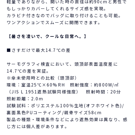
軽量でありながら、開いた時の直径は約90cmと男性で
もしっかりカバーしてくれるサイズ感を実現。
カラビナ付きなのでバッグに取り付けることも可能。
ワンアクションでスムーズに開閉できます。
【暑さを凌いで、クールな日常へ。】
■さすだけで最大14.7℃の差
サーモグラフィ検査において、頭頂部表面温度差に
14.7℃の差を実証。
※傘未使用時との比較（頭頂部）
環境：室温25℃×60%RH 照射強度：約800W/㎡
（JIS L 1951遮熱試験同様強度） 照射時間：20分
照射距離：2.0m
試験試料：ポリエステル100％生地(オフホワイト色)/
裏面黒色PUコーティング/親骨サイズ58cm
製品の種類・環境条件などにより遮熱効果は異なり、感
じ方には個人差があります。