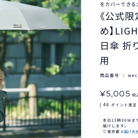
をカバーできる
《公式限
め】LIG
日傘 折
用
商品番号
wec
¥
5,005
税
46
[
ポイント進呈 
本日
15時00分
ま
届けします。
東京都
お届け先