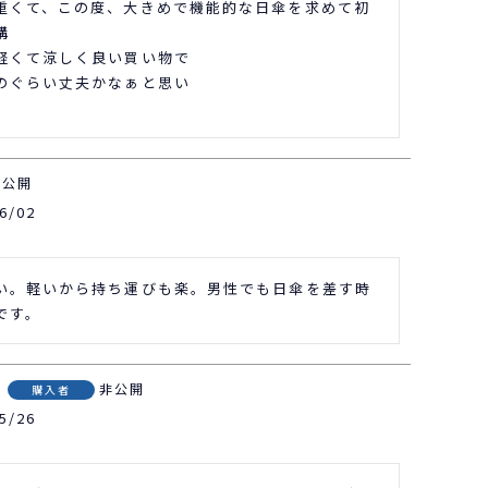
重くて、この度、大きめで機能的な日傘を求めて初


軽くて涼しく良い買い物で

のぐらい丈夫かなぁと思い

非公開
6/02
い。軽いから持ち運びも楽。男性でも日傘を差す時
です。
非公開
購入者
5/26