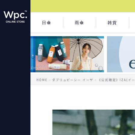
日傘
雨傘
雑貨
HOME
ダブリュピーシー イーザ
《公式限定》IZA(イー