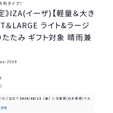
大判タイプ！
定》IZA(イーザ)【軽量＆大き
HT＆LARGE ライト&ラージ
りたたみ ギフト対象 晴雨兼
za-2504
込
]
でのご注文で
2026/08/12（水）
に
宅配便(日本郵便)
でお
を変更