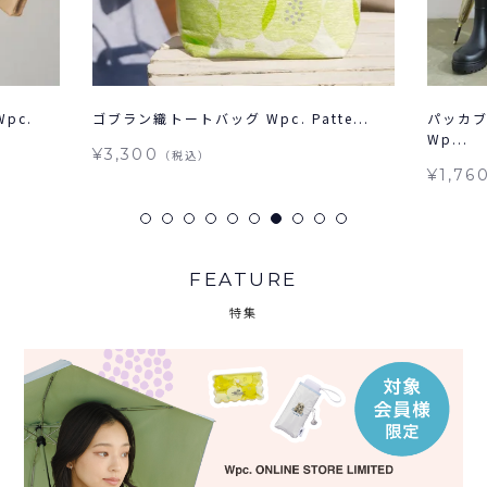
pc.
ゴブラン織トートバッグ Wpc. Patte...
パッカブ
Wp...
¥3,300
（税込）
¥1,76
FEATURE
特集