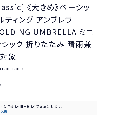
classic] 《大きめ》ベーシッ
ルディング アンブレラ
FOLDING UMBRELLA ミニ
ラシック 折りたたみ 晴雨兼
ト対象
01-001-002
込
]
水）
に
宅配便(日本郵便)
でお届けします。
を変更