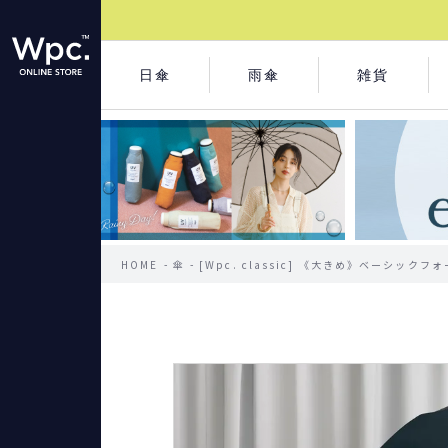
日傘
雨傘
雑貨
HOME
傘
[Wpc. classic] 《大きめ》ベーシックフ